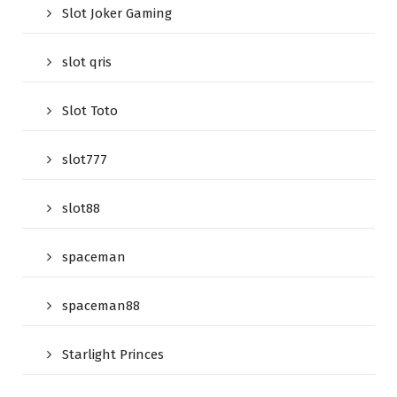
Slot Joker Gaming
slot qris
Slot Toto
slot777
slot88
spaceman
spaceman88
Starlight Princes