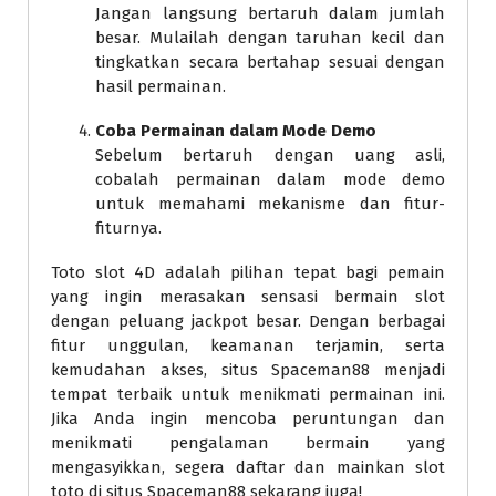
Jangan langsung bertaruh dalam jumlah
besar. Mulailah dengan taruhan kecil dan
tingkatkan secara bertahap sesuai dengan
hasil permainan.
Coba Permainan dalam Mode Demo
Sebelum bertaruh dengan uang asli,
cobalah permainan dalam mode demo
untuk memahami mekanisme dan fitur-
fiturnya.
Toto slot 4D adalah pilihan tepat bagi pemain
yang ingin merasakan sensasi bermain slot
dengan peluang jackpot besar. Dengan berbagai
fitur unggulan, keamanan terjamin, serta
kemudahan akses, situs Spaceman88 menjadi
tempat terbaik untuk menikmati permainan ini.
Jika Anda ingin mencoba peruntungan dan
menikmati pengalaman bermain yang
mengasyikkan, segera daftar dan mainkan slot
toto di situs Spaceman88 sekarang juga!