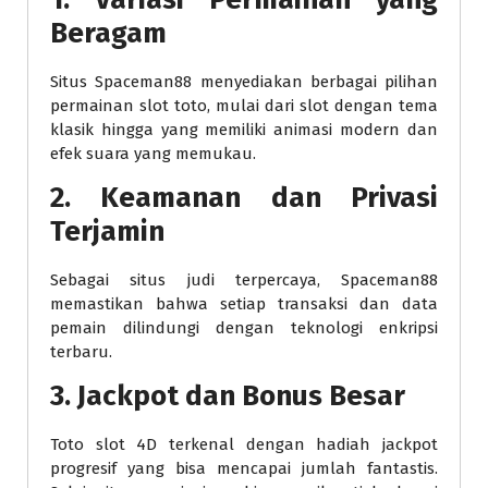
Beragam
Situs Spaceman88 menyediakan berbagai pilihan
permainan slot toto, mulai dari slot dengan tema
klasik hingga yang memiliki animasi modern dan
efek suara yang memukau.
2.
Keamanan dan Privasi
Terjamin
Sebagai situs judi terpercaya, Spaceman88
memastikan bahwa setiap transaksi dan data
pemain dilindungi dengan teknologi enkripsi
terbaru.
3.
Jackpot dan Bonus Besar
Toto slot 4D terkenal dengan hadiah jackpot
progresif yang bisa mencapai jumlah fantastis.