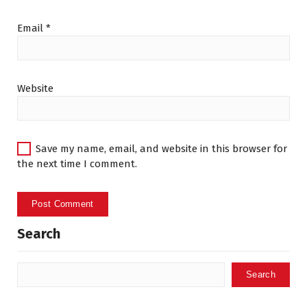
Email
*
Website
Save my name, email, and website in this browser for
the next time I comment.
Search
Search