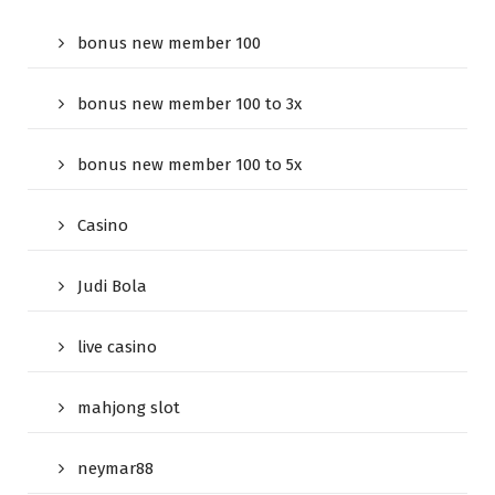
bonus new member 100
bonus new member 100 to 3x
bonus new member 100 to 5x
Casino
Judi Bola
live casino
mahjong slot
neymar88