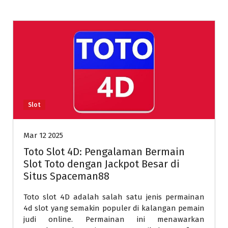
Slot
Mar 12 2025
Toto Slot 4D: Pengalaman Bermain
Slot Toto dengan Jackpot Besar di
Situs Spaceman88
Toto slot 4D adalah salah satu jenis permainan
4d slot yang semakin populer di kalangan pemain
judi online. Permainan ini menawarkan