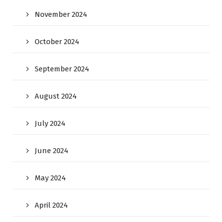
November 2024
October 2024
September 2024
August 2024
July 2024
June 2024
May 2024
April 2024