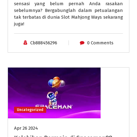
sensasi yang belum pernah Anda rasakan
sebelumnya? Bergabunglah dalam petualangan
tak terbatas di dunia Slot Mahjong Ways sekarang
juga!
Cb888456296
0 Comments
Uncategorized
Apr 26 2024