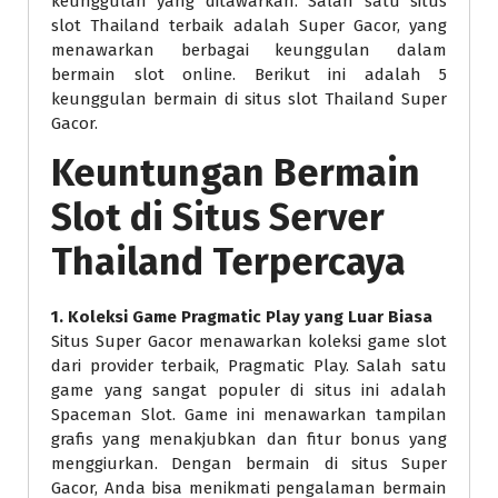
keunggulan yang ditawarkan. Salah satu situs
slot Thailand terbaik adalah Super Gacor, yang
menawarkan berbagai keunggulan dalam
bermain slot online. Berikut ini adalah 5
keunggulan bermain di situs slot Thailand Super
Gacor.
Keuntungan Bermain
Slot di Situs Server
Thailand Terpercaya
1. Koleksi Game Pragmatic Play yang Luar Biasa
Situs Super Gacor menawarkan koleksi game slot
dari provider terbaik, Pragmatic Play. Salah satu
game yang sangat populer di situs ini adalah
Spaceman Slot. Game ini menawarkan tampilan
grafis yang menakjubkan dan fitur bonus yang
menggiurkan. Dengan bermain di situs Super
Gacor, Anda bisa menikmati pengalaman bermain