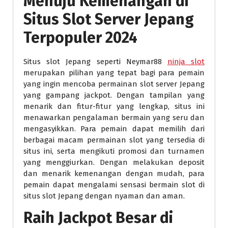
Menuju Kemenangan di
Situs Slot Server Jepang
Terpopuler 2024
Situs slot Jepang seperti Neymar88
ninja slot
merupakan pilihan yang tepat bagi para pemain
yang ingin mencoba permainan slot server Jepang
yang gampang jackpot. Dengan tampilan yang
menarik dan fitur-fitur yang lengkap, situs ini
menawarkan pengalaman bermain yang seru dan
mengasyikkan. Para pemain dapat memilih dari
berbagai macam permainan slot yang tersedia di
situs ini, serta mengikuti promosi dan turnamen
yang menggiurkan. Dengan melakukan deposit
dan menarik kemenangan dengan mudah, para
pemain dapat mengalami sensasi bermain slot di
situs slot Jepang dengan nyaman dan aman.
Raih Jackpot Besar di