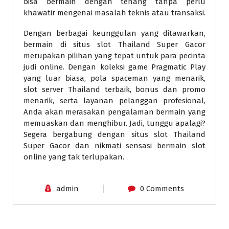
bisa bermain dengan tenang tanpa perlu
khawatir mengenai masalah teknis atau transaksi.
Dengan berbagai keunggulan yang ditawarkan,
bermain di situs slot Thailand Super Gacor
merupakan pilihan yang tepat untuk para pecinta
judi online. Dengan koleksi game Pragmatic Play
yang luar biasa, pola spaceman yang menarik,
slot server Thailand terbaik, bonus dan promo
menarik, serta layanan pelanggan profesional,
Anda akan merasakan pengalaman bermain yang
memuaskan dan menghibur. Jadi, tunggu apalagi?
Segera bergabung dengan situs slot Thailand
Super Gacor dan nikmati sensasi bermain slot
online yang tak terlupakan.
admin
0 Comments