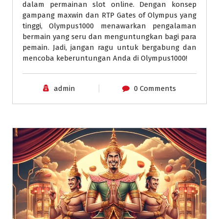
dalam permainan slot online. Dengan konsep
gampang maxwin dan RTP Gates of Olympus yang
tinggi, Olympus1000 menawarkan pengalaman
bermain yang seru dan menguntungkan bagi para
pemain. Jadi, jangan ragu untuk bergabung dan
mencoba keberuntungan Anda di Olympus1000!
admin
0 Comments