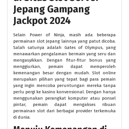
Jepang Gampang
Jackpot 2024
Selain Power of Ninja, masih ada beberapa
permainan slot Jepang lainnya yang patut dicoba.
Salah satunya adalah Gates of Olympus, yang
menawarkan pengalaman bermain yang seru dan
mengasyikkan. Dengan fitur-fitur bonus yang
menggiurkan, pemain dapat memperoleh
kemenangan besar dengan mudah. Slot online
merupakan pilihan yang tepat bagi para pemain
yang ingin mencoba peruntungan mereka tanpa
perlu pergi ke kasino konvensional. Dengan hanya
menggunakan perangkat komputer atau ponsel
pintar, pemain dapat mengakses ribuan
permainan slot dari berbagai provider terkemuka
di dunia.