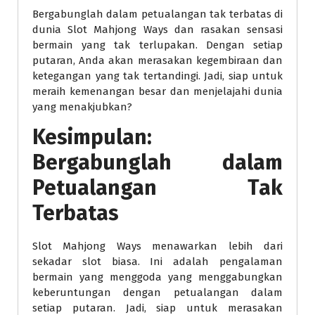
Bergabunglah dalam petualangan tak terbatas di
dunia Slot Mahjong Ways dan rasakan sensasi
bermain yang tak terlupakan. Dengan setiap
putaran, Anda akan merasakan kegembiraan dan
ketegangan yang tak tertandingi. Jadi, siap untuk
meraih kemenangan besar dan menjelajahi dunia
yang menakjubkan?
Kesimpulan:
Bergabunglah dalam
Petualangan Tak
Terbatas
Slot Mahjong Ways menawarkan lebih dari
sekadar slot biasa. Ini adalah pengalaman
bermain yang menggoda yang menggabungkan
keberuntungan dengan petualangan dalam
setiap putaran. Jadi, siap untuk merasakan