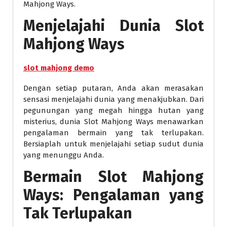
Mahjong Ways.
Menjelajahi Dunia Slot
Mahjong Ways
slot mahjong demo
Dengan setiap putaran, Anda akan merasakan
sensasi menjelajahi dunia yang menakjubkan. Dari
pegunungan yang megah hingga hutan yang
misterius, dunia Slot Mahjong Ways menawarkan
pengalaman bermain yang tak terlupakan.
Bersiaplah untuk menjelajahi setiap sudut dunia
yang menunggu Anda.
Bermain Slot Mahjong
Ways: Pengalaman yang
Tak Terlupakan