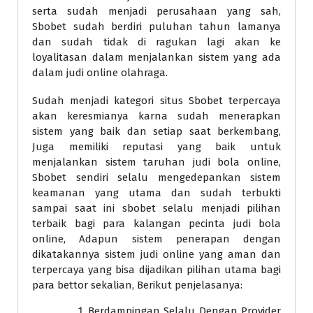
serta sudah menjadi perusahaan yang sah,
Sbobet sudah berdiri puluhan tahun lamanya
dan sudah tidak di ragukan lagi akan ke
loyalitasan dalam menjalankan sistem yang ada
dalam judi online olahraga.
Sudah menjadi kategori situs Sbobet terpercaya
akan keresmianya karna sudah menerapkan
sistem yang baik dan setiap saat berkembang,
Juga memiliki reputasi yang baik untuk
menjalankan sistem taruhan judi bola online,
Sbobet sendiri selalu mengedepankan sistem
keamanan yang utama dan sudah terbukti
sampai saat ini sbobet selalu menjadi pilihan
terbaik bagi para kalangan pecinta judi bola
online, Adapun sistem penerapan dengan
dikatakannya sistem judi online yang aman dan
terpercaya yang bisa dijadikan pilihan utama bagi
para bettor sekalian, Berikut penjelasanya:
Berdampingan Selalu Dengan Provider