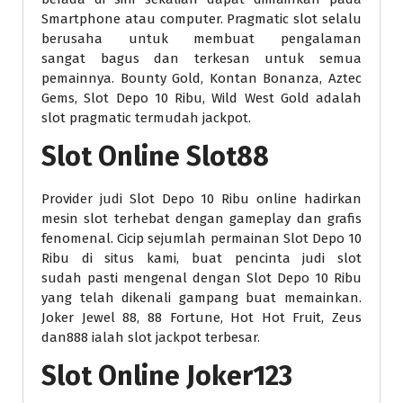
Smartphone atau computer. Pragmatic slot selalu
berusaha untuk membuat pengalaman
sangat bagus dan terkesan untuk semua
pemainnya. Bounty Gold, Kontan Bonanza, Aztec
Gems, Slot Depo 10 Ribu, Wild West Gold adalah
slot pragmatic termudah jackpot.
Slot Online Slot88
Provider judi Slot Depo 10 Ribu online hadirkan
mesin slot terhebat dengan gameplay dan grafis
fenomenal. Cicip sejumlah permainan Slot Depo 10
Ribu di situs kami, buat pencinta judi slot
sudah pasti mengenal dengan Slot Depo 10 Ribu
yang telah dikenali gampang buat memainkan.
Joker Jewel 88, 88 Fortune, Hot Hot Fruit, Zeus
dan888 ialah slot jackpot terbesar.
Slot Online Joker123