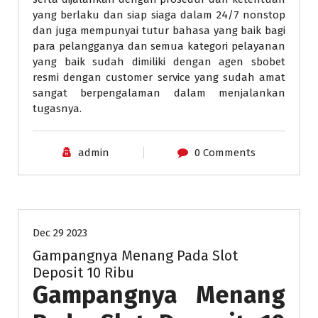
yang berlaku dan siap siaga dalam 24/7 nonstop
dan juga mempunyai tutur bahasa yang baik bagi
para pelangganya dan semua kategori pelayanan
yang baik sudah dimiliki dengan agen sbobet
resmi dengan customer service yang sudah amat
sangat berpengalaman dalam menjalankan
tugasnya.
admin
0 Comments
Uncategorized
Dec 29 2023
Gampangnya Menang Pada Slot
Deposit 10 Ribu
Gampangnya Menang