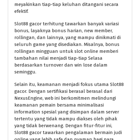
meyakinkan tiap-tiap keluhan ditangani secara
efektif.
Slot88 gacor terhitung tawarkan banyak variasi
bonus, layaknya bonus harian, new member,
rollingan, dan lainnya, yang mampu dinikmati di
seluruh game yang disediakan. Misalnya, bonus
rollingan mingguan untuk slot online memberi
tambahan nilai menjadi tiap-tiap Selasa
berdasarkan turnover dan win lose dalam
seminggu.
Selain itu, keamanan menjadi fokus utama Slot88
gacor. Dengan sertifikasi berasal berasal dari
NexusEngine, web ini berkomitmen melindungi
keamanan pemain bersama minimalisasi
information spesial yang disimpan dalam server
tertentu yang tidak mampu diakses oleh pihak
yang tidak berwenang. Dengan fitur-fitur ini,
Slot88 gacor tawarkan pengalaman bermain judi
online yang lebih safe dan nyaman bagi para