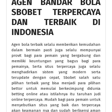
AGEN BANDAR BOLA
SBOBET TERPERCAYA
DAN TERBAIK DI
INDONESIA
Agen bola terbaik selalu memberikan kemudahan
dalam bermain pasti juga selalu mempunyai
provit bagi para pemain yang bergabung dan
memiliki keuntungan yang bagus bagi para
pemainya, Serta situs terpercaya juga selalu
menghadirkan sistem yang modern serta
terupdate dengan cepat, Sbobet salah satu
pilihan terbaik yang bisa menjadi para pilihan
bettor untuk memulai berkecimpung didunia
betting online atau istilahnya itu taruhan judi
online terpercaya. Mudah bagi para pemain untuk
menyebutkan situs yang baik dan terpercaya
akan keamanan nya dan sudah berlisensi aman