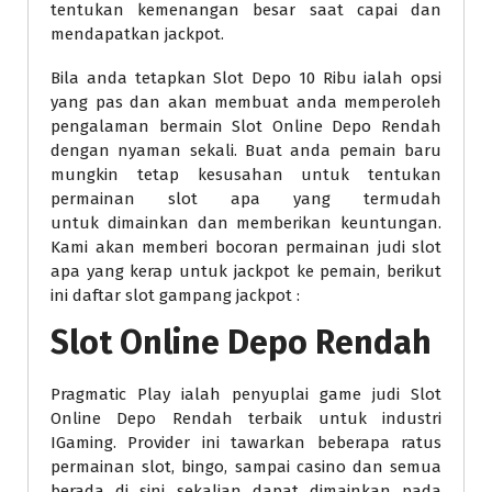
tentukan kemenangan besar saat capai dan
mendapatkan jackpot.
Bila anda tetapkan Slot Depo 10 Ribu ialah opsi
yang pas dan akan membuat anda memperoleh
pengalaman bermain Slot Online Depo Rendah
dengan nyaman sekali. Buat anda pemain baru
mungkin tetap kesusahan untuk tentukan
permainan slot apa yang termudah
untuk dimainkan dan memberikan keuntungan.
Kami akan memberi bocoran permainan judi slot
apa yang kerap untuk jackpot ke pemain, berikut
ini daftar slot gampang jackpot :
Slot Online Depo Rendah
Pragmatic Play ialah penyuplai game judi Slot
Online Depo Rendah terbaik untuk industri
IGaming. Provider ini tawarkan beberapa ratus
permainan slot, bingo, sampai casino dan semua
berada di sini sekalian dapat dimainkan pada