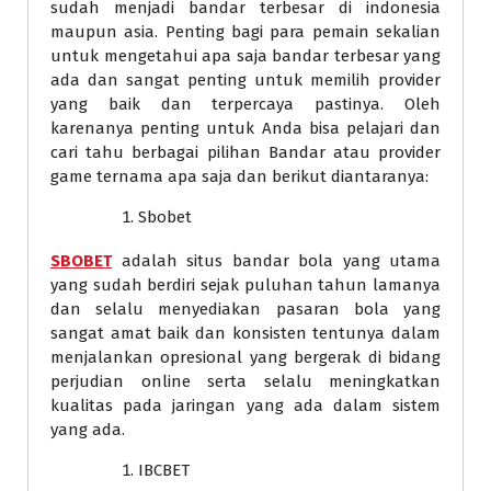
sudah menjadi bandar terbesar di indonesia
maupun asia. Penting bagi para pemain sekalian
untuk mengetahui apa saja bandar terbesar yang
ada dan sangat penting untuk memilih provider
yang baik dan terpercaya pastinya. Oleh
karenanya penting untuk Anda bisa pelajari dan
cari tahu berbagai pilihan Bandar atau provider
game ternama apa saja dan berikut diantaranya:
Sbobet
SBOBET
adalah situs bandar bola yang utama
yang sudah berdiri sejak puluhan tahun lamanya
dan selalu menyediakan pasaran bola yang
sangat amat baik dan konsisten tentunya dalam
menjalankan opresional yang bergerak di bidang
perjudian online serta selalu meningkatkan
kualitas pada jaringan yang ada dalam sistem
yang ada.
IBCBET