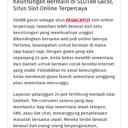
Keuntungan Bermain di SLOT88 Gacor,
Situs Slot Online Terpercaya
Slot88 gacor sebagai situs
PASJACKPOT
slot online
terpercaya, tawarkan lebih berasal dari satu
keuntungan yang membuatnya unggul
dibandingkan bersama web judi online lainnya.
Pertama, kesempatan untuk bermain di mana
saja kapan saja. Dengan game yang ada
sepanjang 24 jam, Anda bebas memilih sementara
dan daerah untuk bermain cocok koneksi internet
yang stabil. Fleksibilitas ini amat kemungkinan
Anda menikmati game favorit sementara senggang
atau sementara menunggu.
Layanan pelanggan 24 jam terhitung menjadi nilai
tambah. Tim costumer sarana yang siap
membantu tiap-tiap sementara lewat telepon,
SMS, atau live chat, menanggung penyelesaian
masalah bersama cepat. Mereka terdiri berasal
berasal dari orang-orang berpengalaman,