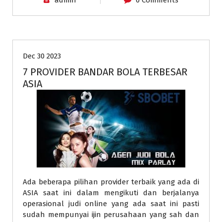
admin
0 Comments
Uncategorized
Dec 30 2023
7 PROVIDER BANDAR BOLA TERBESAR
ASIA
Ada beberapa pilihan provider terbaik yang ada di
ASIA saat ini dalam mengikuti dan berjalanya
operasional judi online yang ada saat ini pasti
sudah mempunyai ijin perusahaan yang sah dan