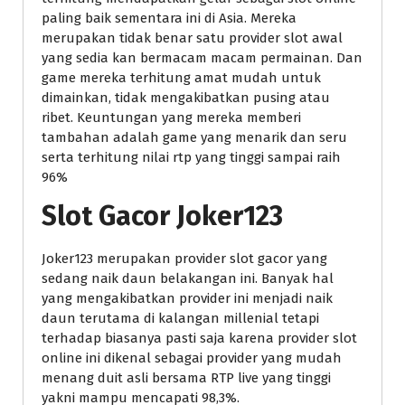
paling baik sementara ini di Asia. Mereka
merupakan tidak benar satu provider slot awal
yang sedia kan bermacam macam permainan. Dan
game mereka terhitung amat mudah untuk
dimainkan, tidak mengakibatkan pusing atau
ribet. Keuntungan yang mereka memberi
tambahan adalah game yang menarik dan seru
serta terhitung nilai rtp yang tinggi sampai raih
96%
Slot Gacor Joker123
Joker123 merupakan provider slot gacor yang
sedang naik daun belakangan ini. Banyak hal
yang mengakibatkan provider ini menjadi naik
daun terutama di kalangan millenial tetapi
terhadap biasanya pasti saja karena provider slot
online ini dikenal sebagai provider yang mudah
menang duit asli bersama RTP live yang tinggi
yakni mampu mencapati 98,3%.