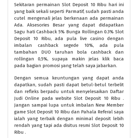
Sekitaran permainan Slot Deposit 10 Ribu hari ini
yang baik sekali seperti Parmatif, sudah pasti anda
cutel mengenali jelas berkenaan ada permainan
Ada. Aksesories Besar yang dapat didapatkan
Sagu hati Cashback 5% Bunga Rollingan 0.3% Slot
Deposit 10 Ribu, ada pula live casino dengan
imbalan cashback segede 10%, ada pula
tambahan DUO taruhan bola cashback dan
rollingan 0,5%, supaya makin jelas klik baca
pada bagian promosi yang telah saya jabarkan.
Dengan semua keuntungan yang dapat anda
dapatkan, sudah pasti dapat betul-betul terbelit
dan refleks berpadu untuk menyelesaikan Daftar
Judi Online pada website Slot Deposit 10 Ribu .
Jangan sampai lupa untuk imbalan New Member
game Slot Deposit 10 Ribu dan Pahala Referal saya
ialah yang terbaik dengan minimal deposit lebih
rendah yang tapi ada disitus resmi Slot Deposit 10
Ribu .