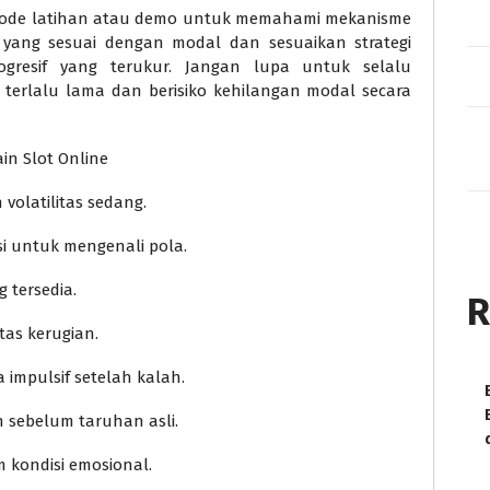
ode latihan atau demo untuk memahami mekanisme
n yang sesuai dengan modal dan sesuaikan strategi
gresif yang terukur. Jangan lupa untuk selalu
terlalu lama dan berisiko kehilangan modal secara
in Slot Online
 volatilitas sedang.
i untuk mengenali pola.
 tersedia.
R
as kerugian.
impulsif setelah kalah.
 sebelum taruhan asli.
 kondisi emosional.