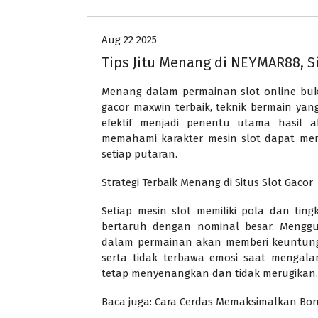
Aug 22 2025
Tips Jitu Menang di NEYMAR88, Si
Menang dalam permainan slot online buk
gacor maxwin terbaik, teknik bermain ya
efektif menjadi penentu utama hasil a
memahami karakter mesin slot dapat m
setiap putaran.
Strategi Terbaik Menang di Situs Slot Gacor
Setiap mesin slot memiliki pola dan ting
bertaruh dengan nominal besar. Mengg
dalam permainan akan memberi keuntunga
serta tidak terbawa emosi saat mengala
tetap menyenangkan dan tidak merugikan.
Baca juga: Cara Cerdas Memaksimalkan Bo