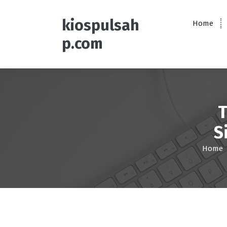
S
k
kiospulsah
Home
i
p
p.com
t
o
c
o
n
t
T
e
S
n
t
Home
Slot