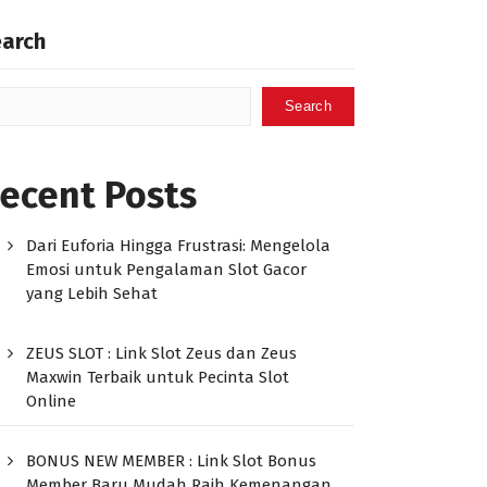
earch
Search
ecent Posts
Dari Euforia Hingga Frustrasi: Mengelola
Emosi untuk Pengalaman Slot Gacor
yang Lebih Sehat
ZEUS SLOT : Link Slot Zeus dan Zeus
Maxwin Terbaik untuk Pecinta Slot
Online
BONUS NEW MEMBER : Link Slot Bonus
Member Baru Mudah Raih Kemenangan