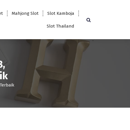
et
Mahjong Slot
Slot Kamboja
Slot Thailand
8,
ik
Terbaik