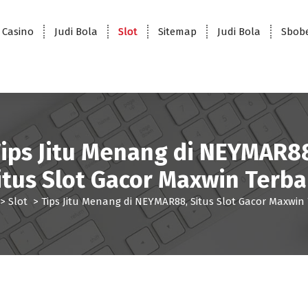
Casino
Judi Bola
Slot
Sitemap
Judi Bola
Sbob
ips Jitu Menang di NEYMAR8
itus Slot Gacor Maxwin Terba
>
Slot
>
Tips Jitu Menang di NEYMAR88, Situs Slot Gacor Maxwin 