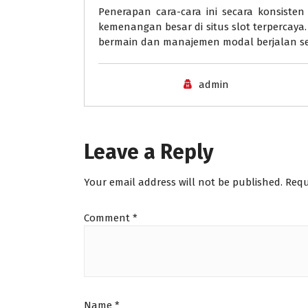
Penerapan cara-cara ini secara konsist
kemenangan besar di situs slot terpercaya
bermain dan manajemen modal berjalan se
admin
Leave a Reply
Your email address will not be published.
Requ
Comment
*
Name
*