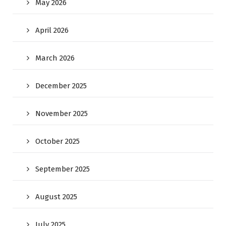
May 2026
April 2026
March 2026
December 2025
November 2025
October 2025
September 2025
August 2025
July 2025