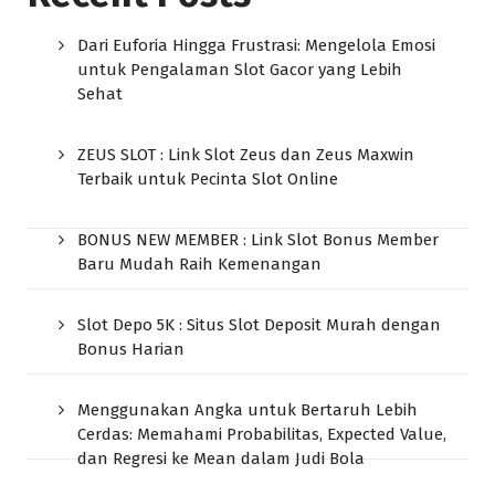
Dari Euforia Hingga Frustrasi: Mengelola Emosi
untuk Pengalaman Slot Gacor yang Lebih
Sehat
ZEUS SLOT : Link Slot Zeus dan Zeus Maxwin
Terbaik untuk Pecinta Slot Online
BONUS NEW MEMBER : Link Slot Bonus Member
Baru Mudah Raih Kemenangan
Slot Depo 5K : Situs Slot Deposit Murah dengan
Bonus Harian
Menggunakan Angka untuk Bertaruh Lebih
Cerdas: Memahami Probabilitas, Expected Value,
dan Regresi ke Mean dalam Judi Bola