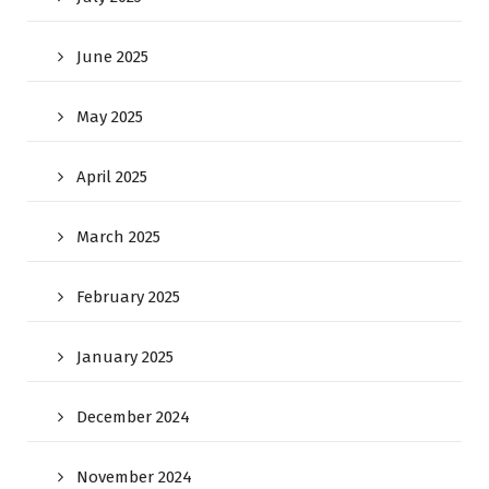
June 2025
May 2025
April 2025
March 2025
February 2025
January 2025
December 2024
November 2024