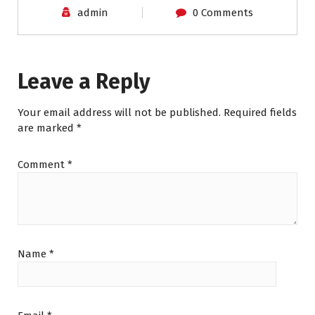
admin
0 Comments
Leave a Reply
Your email address will not be published.
Required fields
are marked
*
Comment
*
Name
*