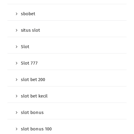
sbobet
situs slot
Slot
Slot 777
slot bet 200
slot bet kecil
slot bonus
slot bonus 100