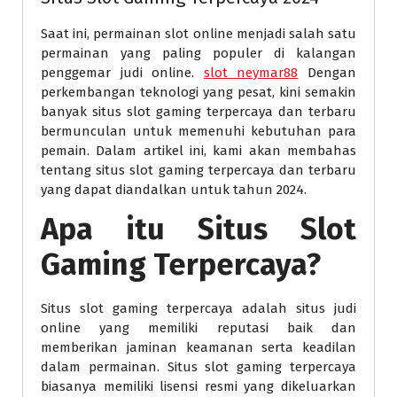
Saat ini, permainan slot online menjadi salah satu
permainan yang paling populer di kalangan
penggemar judi online.
slot neymar88
Dengan
perkembangan teknologi yang pesat, kini semakin
banyak situs slot gaming terpercaya dan terbaru
bermunculan untuk memenuhi kebutuhan para
pemain. Dalam artikel ini, kami akan membahas
tentang situs slot gaming terpercaya dan terbaru
yang dapat diandalkan untuk tahun 2024.
Apa itu Situs Slot
Gaming Terpercaya?
Situs slot gaming terpercaya adalah situs judi
online yang memiliki reputasi baik dan
memberikan jaminan keamanan serta keadilan
dalam permainan. Situs slot gaming terpercaya
biasanya memiliki lisensi resmi yang dikeluarkan