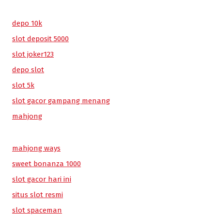
depo 10k
slot deposit 5000
slot joker123
depo slot
slot 5k
slot gacor gampang menang
mahjong
mahjong ways
sweet bonanza 1000
slot gacor hari ini
situs slot resmi
slot spaceman