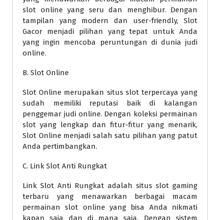
slot online yang seru dan menghibur. Dengan
tampilan yang modern dan user-friendly, Slot
Gacor menjadi pilihan yang tepat untuk Anda
yang ingin mencoba peruntungan di dunia judi
online.
B. Slot Online
Slot Online merupakan situs slot terpercaya yang
sudah memiliki reputasi baik di kalangan
penggemar judi online. Dengan koleksi permainan
slot yang lengkap dan fitur-fitur yang menarik,
Slot Online menjadi salah satu pilihan yang patut
Anda pertimbangkan.
C. Link Slot Anti Rungkat
Link Slot Anti Rungkat adalah situs slot gaming
terbaru yang menawarkan berbagai macam
permainan slot online yang bisa Anda nikmati
kapan saja dan di mana saja. Dengan sistem