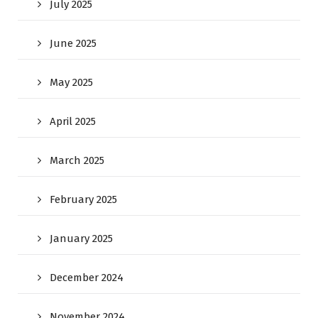
July 2025
June 2025
May 2025
April 2025
March 2025
February 2025
January 2025
December 2024
November 2024