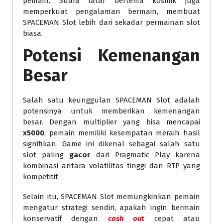
pemain. Suara latar bertema kosmik juga
memperkuat pengalaman bermain, membuat
SPACEMAN Slot lebih dari sekadar permainan slot
biasa.
Potensi Kemenangan
Besar
Salah satu keunggulan SPACEMAN Slot adalah
potensinya untuk memberikan kemenangan
besar. Dengan multiplier yang bisa mencapai
x5000
, pemain memiliki kesempatan meraih hasil
signifikan. Game ini dikenal sebagai salah satu
slot paling
gacor
dari Pragmatic Play karena
kombinasi antara volatilitas tinggi dan RTP yang
kompetitif.
Selain itu, SPACEMAN Slot memungkinkan pemain
mengatur strategi sendiri, apakah ingin bermain
konservatif dengan
cash out
cepat atau