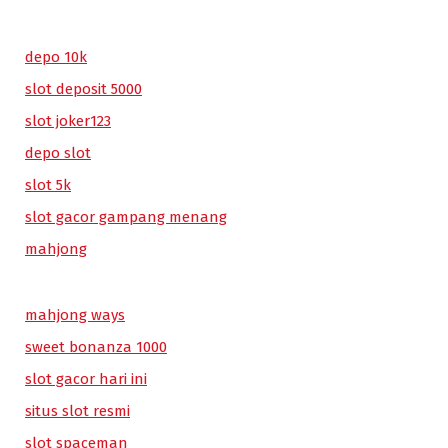
depo 10k
slot deposit 5000
slot joker123
depo slot
slot 5k
slot gacor gampang menang
mahjong
mahjong ways
sweet bonanza 1000
slot gacor hari ini
situs slot resmi
slot spaceman