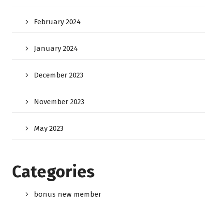
February 2024
January 2024
December 2023
November 2023
May 2023
Categories
bonus new member