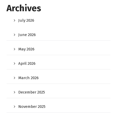
Archives
July 2026
June 2026
May 2026
April 2026
March 2026
December 2025
November 2025