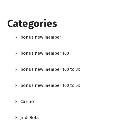
Categories
bonus new member
bonus new member 100
bonus new member 100 to 3x
bonus new member 100 to 5x
Casino
Judi Bola