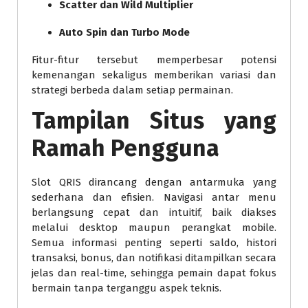
Scatter dan Wild Multiplier
Auto Spin dan Turbo Mode
Fitur-fitur tersebut memperbesar potensi
kemenangan sekaligus memberikan variasi dan
strategi berbeda dalam setiap permainan.
Tampilan Situs yang
Ramah Pengguna
Slot QRIS dirancang dengan antarmuka yang
sederhana dan efisien. Navigasi antar menu
berlangsung cepat dan intuitif, baik diakses
melalui desktop maupun perangkat mobile.
Semua informasi penting seperti saldo, histori
transaksi, bonus, dan notifikasi ditampilkan secara
jelas dan real-time, sehingga pemain dapat fokus
bermain tanpa terganggu aspek teknis.