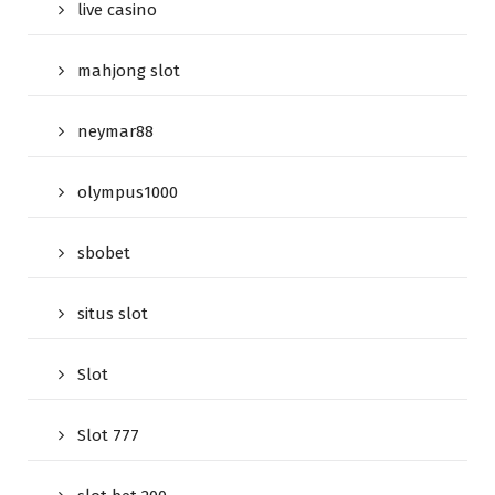
live casino
mahjong slot
neymar88
olympus1000
sbobet
situs slot
Slot
Slot 777