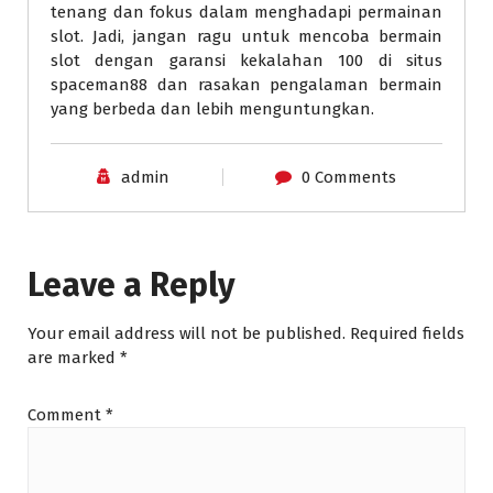
tenang dan fokus dalam menghadapi permainan
slot. Jadi, jangan ragu untuk mencoba bermain
slot dengan garansi kekalahan 100 di situs
spaceman88 dan rasakan pengalaman bermain
yang berbeda dan lebih menguntungkan.
admin
0 Comments
Leave a Reply
Your email address will not be published.
Required fields
are marked
*
Comment
*