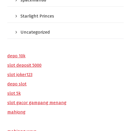
spaceman88
Starlight Princes
Uncategorized
depo 10k
slot deposit 5000
slot joker123
depo slot
slot 5k
slot gacor gampang menang
mahjong