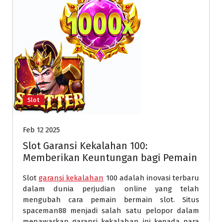
Slot
Feb 12 2025
Slot Garansi Kekalahan 100:
Memberikan Keuntungan bagi Pemain
Slot
garansi kekalahan
100 adalah inovasi terbaru
dalam dunia perjudian online yang telah
mengubah cara pemain bermain slot. Situs
spaceman88 menjadi salah satu pelopor dalam
menawarkan garansi kekalahan ini kepada para