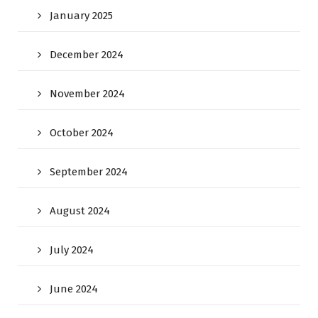
January 2025
December 2024
November 2024
October 2024
September 2024
August 2024
July 2024
June 2024