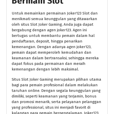
Bermain Slot
Untuk memainkan permainan Joker123 Slot dan
menikmati semua keunggulan yang ditawarkan
oleh situs Slot Joker Gaming, Anda juga dapat
bergabung dengan agen joker123. Agen ini
bertugas untuk membantu pemain dalam hal
pendaftaran, deposit, hingga penarikan
kemenangan. Dengan adanya agen joker123,
pemain dapat memperoleh kemudahan dan
keamanan dalam bertransaksi, sehingga mereka
dapat fokus pada permainan dan meraih
kemenangan dengan lebih maksimal.
Situs Slot Joker Gaming merupakan pilihan utama
bagi para pemain profesional dalam melakukan
taruhan online. Dengan segala keunggulan yang
dimiliki, seperti keamanan yang terjamin, bonus
dan promosi menarik, serta pelayanan pelanggan
yang professional, situs ini menjadi favorit di
kalangan para pemain berpengalaman. Joker123,