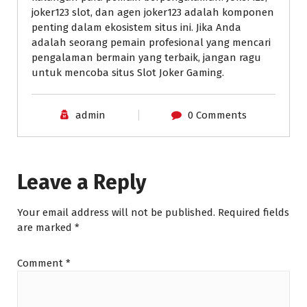
joker123 slot, dan agen joker123 adalah komponen
penting dalam ekosistem situs ini. Jika Anda
adalah seorang pemain profesional yang mencari
pengalaman bermain yang terbaik, jangan ragu
untuk mencoba situs Slot Joker Gaming.
admin
0 Comments
Leave a Reply
Your email address will not be published.
Required fields
are marked
*
Comment
*