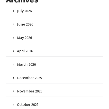
July 2026
June 2026
May 2026
April 2026
March 2026
December 2025
November 2025
October 2025