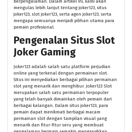
berpengalaman. Dalam artikel ini, kami akan
mengulas lebih lanjut tentang joker123, situs
joker123, slot joker123, serta agen joker123, serta
mengapa semuanya menjadi pilihan utama para
pemain profesional.
Pengenalan Situs Slot
Joker Gaming
Joker123 adalah salah satu platform perjudian
online yang terkenal dengan permainan slot.
Situs ini menyediakan berbagai pilihan permainan
slot yang menarik dan menghibur. Joker123 Slot
merupakan salah satu permainan terpopuler
yang telah banyak dimainkan oleh pemain dari
berbagai kalangan. Dalam situs joker123, para
pemain dapat menikmati berbagai macam
permainan slot dengan tampilan visual yang
menarik dan fitur-fitur seru yang membuat
pengalaman bermain semakin mengasyikkan.