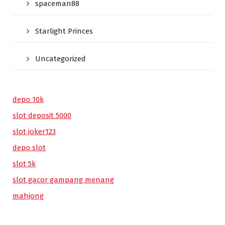
spaceman88
Starlight Princes
Uncategorized
depo 10k
slot deposit 5000
slot joker123
depo slot
slot 5k
slot gacor gampang menang
mahjong