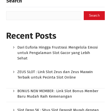
Search
Search
Recent Posts
Dari Euforia Hingga Frustrasi: Mengelola Emosi
untuk Pengalaman Slot Gacor yang Lebih
Sehat
ZEUS SLOT : Link Slot Zeus dan Zeus Maxwin
Terbaik untuk Pecinta Slot Online
BONUS NEW MEMBER : Link Slot Bonus Member
Baru Mudah Raih Kemenangan
Slot Depo 5K : Situs Slot Deposit Murah dengan