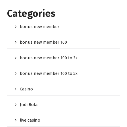
Categories
bonus new member
bonus new member 100
bonus new member 100 to 3x
bonus new member 100 to 5x
Casino
Judi Bola
live casino