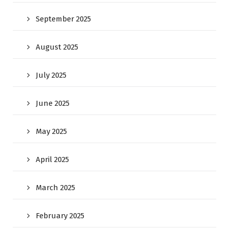
September 2025
August 2025
July 2025
June 2025
May 2025
April 2025
March 2025
February 2025