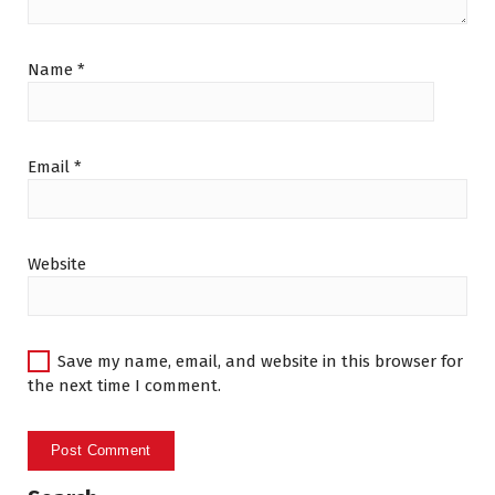
Name
*
Email
*
Website
Save my name, email, and website in this browser for
the next time I comment.