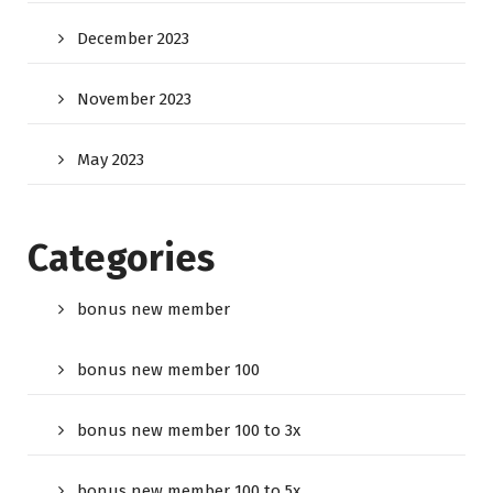
December 2023
November 2023
May 2023
Categories
bonus new member
bonus new member 100
bonus new member 100 to 3x
bonus new member 100 to 5x