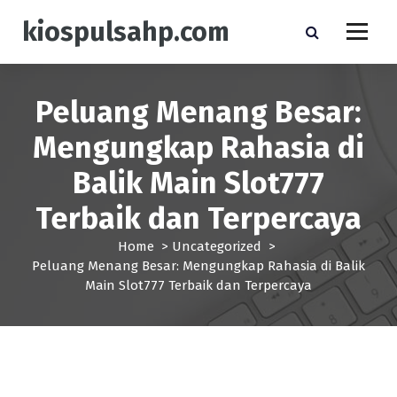
S
kiospulsahp.com
k
i
p
t
Peluang Menang Besar:
o
c
Mengungkap Rahasia di
o
n
Balik Main Slot777
t
e
Terbaik dan Terpercaya
n
t
Home
>
Uncategorized
>
Peluang Menang Besar: Mengungkap Rahasia di Balik
Main Slot777 Terbaik dan Terpercaya
Uncategorized