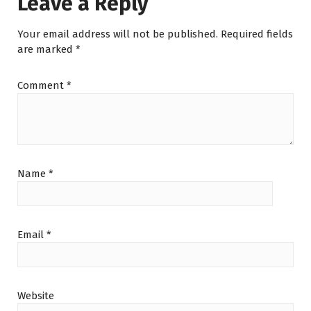
Leave a Reply
Your email address will not be published.
Required fields
are marked
*
Comment
*
Name
*
Email
*
Website