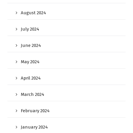
August 2024
July 2024
June 2024
May 2024
April 2024
March 2024
February 2024
January 2024