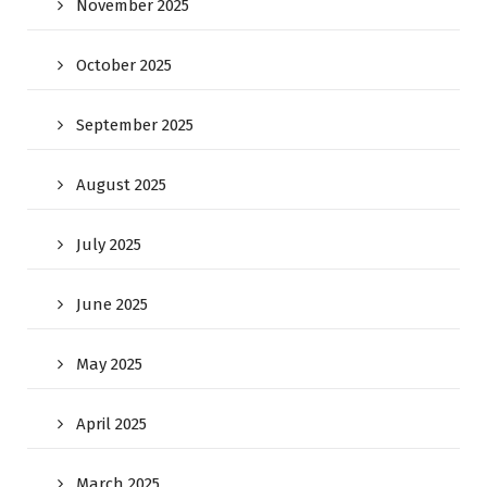
November 2025
October 2025
September 2025
August 2025
July 2025
June 2025
May 2025
April 2025
March 2025