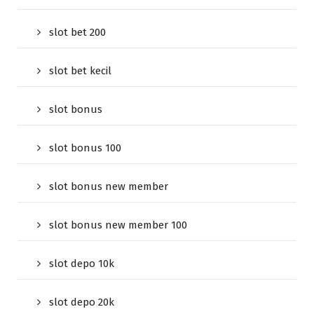
slot bet 200
slot bet kecil
slot bonus
slot bonus 100
slot bonus new member
slot bonus new member 100
slot depo 10k
slot depo 20k