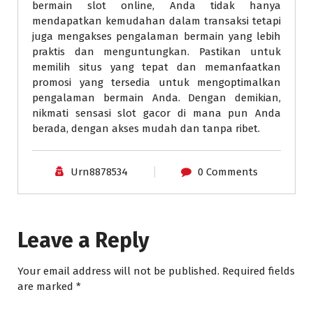
bermain slot online, Anda tidak hanya
mendapatkan kemudahan dalam transaksi tetapi
juga mengakses pengalaman bermain yang lebih
praktis dan menguntungkan. Pastikan untuk
memilih situs yang tepat dan memanfaatkan
promosi yang tersedia untuk mengoptimalkan
pengalaman bermain Anda. Dengan demikian,
nikmati sensasi slot gacor di mana pun Anda
berada, dengan akses mudah dan tanpa ribet.
Urn8878534
0 Comments
Leave a Reply
Your email address will not be published.
Required fields
are marked
*