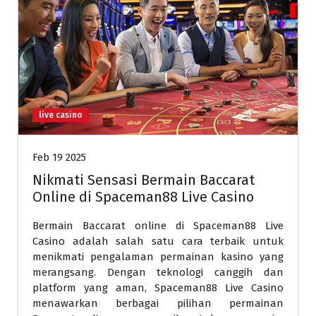
live casino
Feb 19 2025
Nikmati Sensasi Bermain Baccarat
Online di Spaceman88 Live Casino
Bermain Baccarat online di Spaceman88 Live
Casino adalah salah satu cara terbaik untuk
menikmati pengalaman permainan kasino yang
merangsang. Dengan teknologi canggih dan
platform yang aman, Spaceman88 Live Casino
menawarkan berbagai pilihan permainan