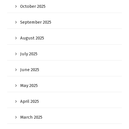
October 2025
September 2025
August 2025
July 2025
June 2025
May 2025
April 2025
March 2025