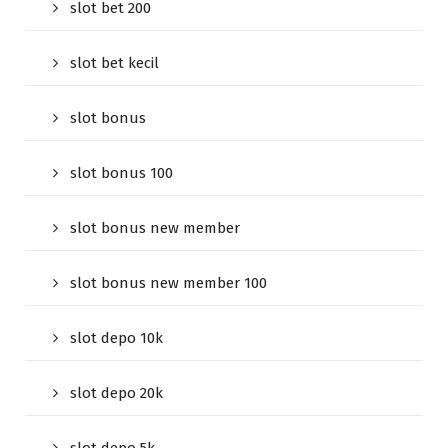
slot bet 200
slot bet kecil
slot bonus
slot bonus 100
slot bonus new member
slot bonus new member 100
slot depo 10k
slot depo 20k
slot depo 5k