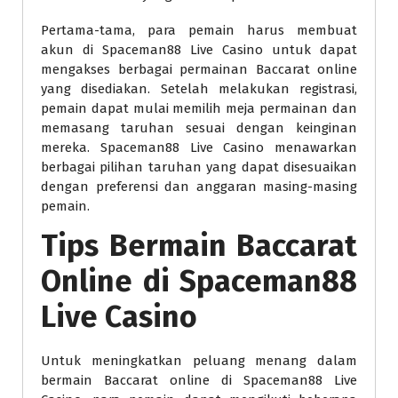
Pertama-tama, para pemain harus membuat
akun di Spaceman88 Live Casino untuk dapat
mengakses berbagai permainan Baccarat online
yang disediakan. Setelah melakukan registrasi,
pemain dapat mulai memilih meja permainan dan
memasang taruhan sesuai dengan keinginan
mereka. Spaceman88 Live Casino menawarkan
berbagai pilihan taruhan yang dapat disesuaikan
dengan preferensi dan anggaran masing-masing
pemain.
Tips Bermain Baccarat
Online di Spaceman88
Live Casino
Untuk meningkatkan peluang menang dalam
bermain Baccarat online di Spaceman88 Live