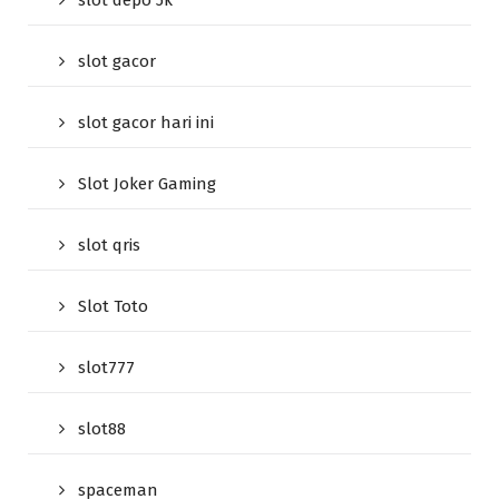
slot gacor
slot gacor hari ini
Slot Joker Gaming
slot qris
Slot Toto
slot777
slot88
spaceman