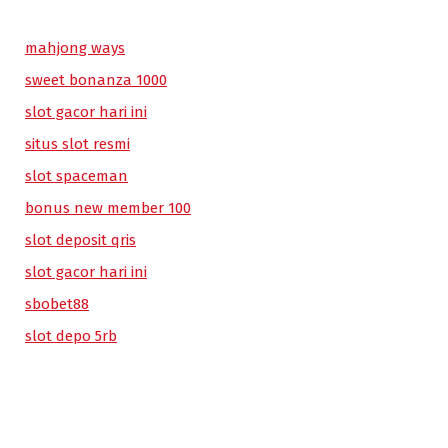
mahjong ways
sweet bonanza 1000
slot gacor hari ini
situs slot resmi
slot spaceman
bonus new member 100
slot deposit qris
slot gacor hari ini
sbobet88
slot depo 5rb