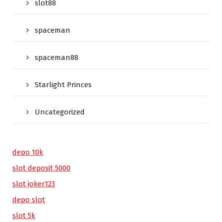
slot88
spaceman
spaceman88
Starlight Princes
Uncategorized
depo 10k
slot deposit 5000
slot joker123
depo slot
slot 5k