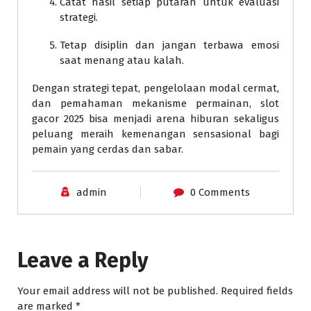
Catat hasil setiap putaran untuk evaluasi
strategi.
Tetap disiplin dan jangan terbawa emosi
saat menang atau kalah.
Dengan strategi tepat, pengelolaan modal cermat,
dan pemahaman mekanisme permainan, slot
gacor 2025 bisa menjadi arena hiburan sekaligus
peluang meraih kemenangan sensasional bagi
pemain yang cerdas dan sabar.
admin
0 Comments
Leave a Reply
Your email address will not be published.
Required fields
are marked
*