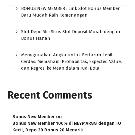
BONUS NEW MEMBER : Link Slot Bonus Member
Baru Mudah Raih Kemenangan
Slot Depo 5K : Situs Slot Deposit Murah dengan
Bonus Harian
Menggunakan Angka untuk Bertaruh Lebih
Cerdas: Memahami Probabilitas, Expected Value,
dan Regresi ke Mean dalam Judi Bola
Recent Comments
Bonus New Member
on
Bonus New Member 100% di NEYMAR88 dengan TO
Kecil, Depo 20 Bonus 20 Menarik