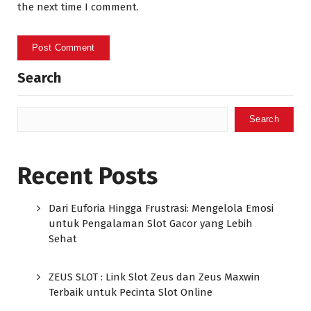
the next time I comment.
Search
Search
Recent Posts
Dari Euforia Hingga Frustrasi: Mengelola Emosi
untuk Pengalaman Slot Gacor yang Lebih
Sehat
ZEUS SLOT : Link Slot Zeus dan Zeus Maxwin
Terbaik untuk Pecinta Slot Online