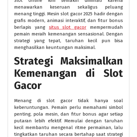
Slot online kini semakin diminati karena
menawarkan keseruan sekaligus peluang
menang tinggi. Mesin slot gacor 2025 hadir dengan
grafis modern, animasi interaktif, dan fitur bonus
berlapis yang
situs slot gacor
mempermudah
pemain meraih kemenangan sensasional. Dengan
strategi yang tepat, taruhan kecil pun bisa
menghasilkan keuntungan maksimal.
Strategi Maksimalkan
Kemenangan di Slot
Gacor
Menang di slot gacor tidak hanya soal
keberuntungan. Pemain perlu memahami simbol
penting, pola mesin, dan fitur bonus agar setiap
putaran lebih efektif. Memulai dengan taruhan
kecil membantu mengenal ritme permainan, lalu
tingkatkan taruhan secara bertahap saat strategi