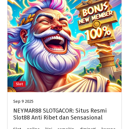
Slot
Sep 9 2025
NEYMAR88 SLOTGACOR: Situs Resmi
Slot88 Anti Ribet dan Sensasional