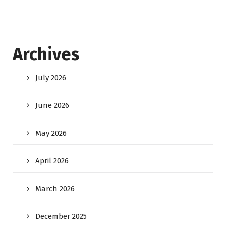
Archives
July 2026
June 2026
May 2026
April 2026
March 2026
December 2025