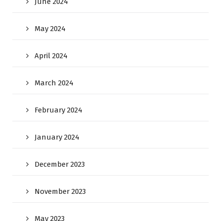
June 2024
May 2024
April 2024
March 2024
February 2024
January 2024
December 2023
November 2023
May 2023