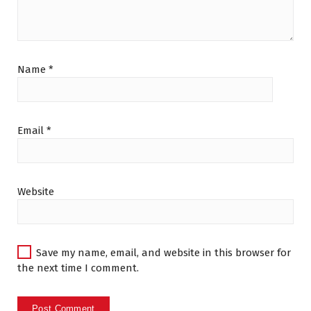
Name
*
Email
*
Website
Save my name, email, and website in this browser for
the next time I comment.