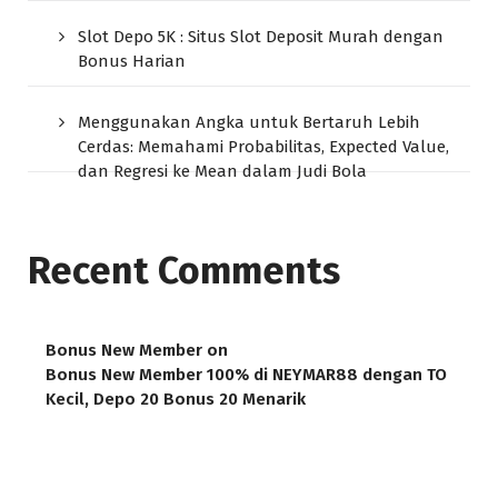
Slot Depo 5K : Situs Slot Deposit Murah dengan
Bonus Harian
Menggunakan Angka untuk Bertaruh Lebih
Cerdas: Memahami Probabilitas, Expected Value,
dan Regresi ke Mean dalam Judi Bola
Recent Comments
Bonus New Member
on
Bonus New Member 100% di NEYMAR88 dengan TO
Kecil, Depo 20 Bonus 20 Menarik