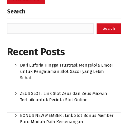
Search
Search
Recent Posts
Dari Euforia Hingga Frustrasi: Mengelola Emosi
untuk Pengalaman Slot Gacor yang Lebih
Sehat
ZEUS SLOT : Link Slot Zeus dan Zeus Maxwin
Terbaik untuk Pecinta Slot Online
BONUS NEW MEMBER : Link Slot Bonus Member
Baru Mudah Raih Kemenangan