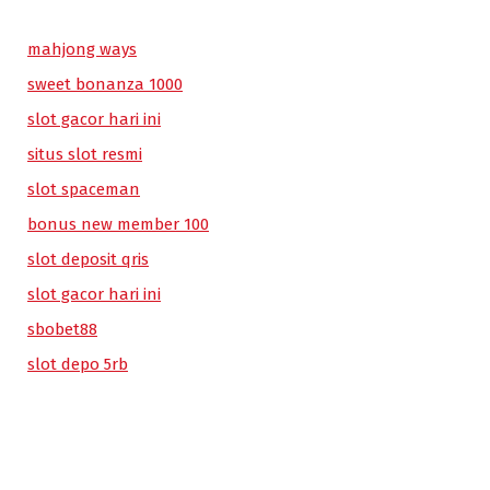
mahjong ways
sweet bonanza 1000
slot gacor hari ini
situs slot resmi
slot spaceman
bonus new member 100
slot deposit qris
slot gacor hari ini
sbobet88
slot depo 5rb