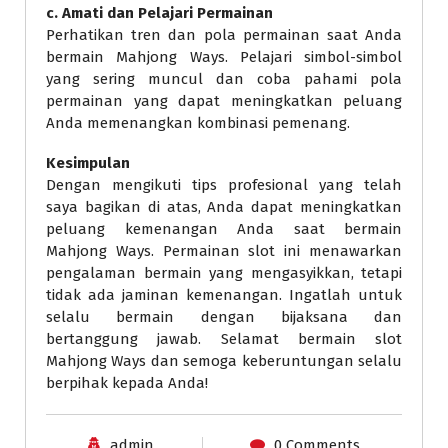
c. Amati dan Pelajari Permainan
Perhatikan tren dan pola permainan saat Anda
bermain Mahjong Ways. Pelajari simbol-simbol
yang sering muncul dan coba pahami pola
permainan yang dapat meningkatkan peluang
Anda memenangkan kombinasi pemenang.
Kesimpulan
Dengan mengikuti tips profesional yang telah
saya bagikan di atas, Anda dapat meningkatkan
peluang kemenangan Anda saat bermain
Mahjong Ways. Permainan slot ini menawarkan
pengalaman bermain yang mengasyikkan, tetapi
tidak ada jaminan kemenangan. Ingatlah untuk
selalu bermain dengan bijaksana dan
bertanggung jawab. Selamat bermain slot
Mahjong Ways dan semoga keberuntungan selalu
berpihak kepada Anda!
admin
0 Comments