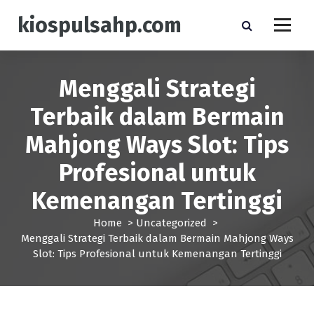
S
kiospulsahp.com
k
i
p
t
Menggali Strategi
o
c
Terbaik dalam Bermain
o
n
Mahjong Ways Slot: Tips
t
e
Profesional untuk
n
t
Kemenangan Tertinggi
Home
>
Uncategorized
>
Menggali Strategi Terbaik dalam Bermain Mahjong Ways
Slot: Tips Profesional untuk Kemenangan Tertinggi