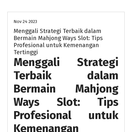
Uncategorized
Nov 24 2023
Menggali Strategi Terbaik dalam
Bermain Mahjong Ways Slot: Tips
Profesional untuk Kemenangan
Tertinggi
Menggali Strategi
Terbaik dalam
Bermain Mahjong
Ways Slot: Tips
Profesional untuk
Kemenangan