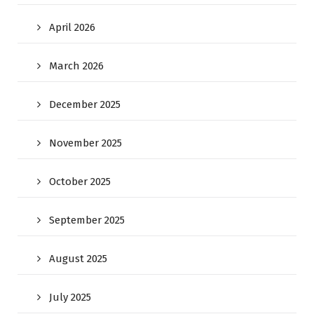
April 2026
March 2026
December 2025
November 2025
October 2025
September 2025
August 2025
July 2025