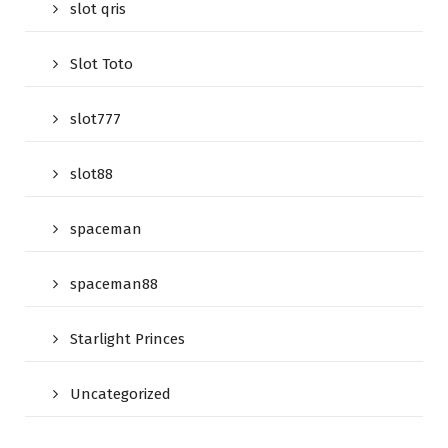
slot qris
Slot Toto
slot777
slot88
spaceman
spaceman88
Starlight Princes
Uncategorized