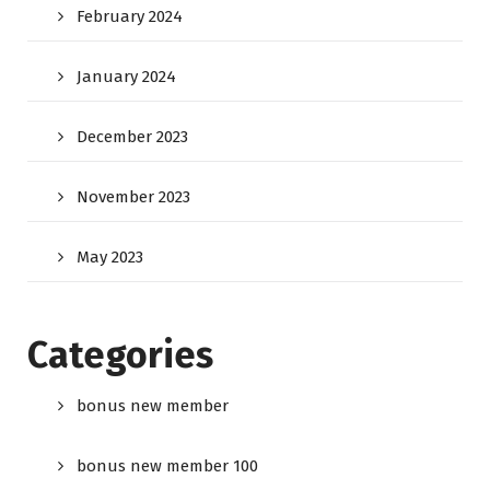
February 2024
January 2024
December 2023
November 2023
May 2023
Categories
bonus new member
bonus new member 100