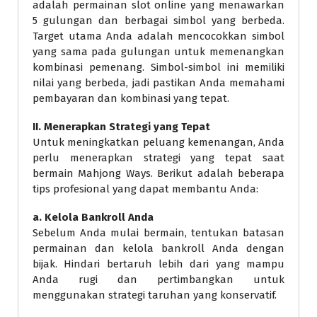
adalah permainan slot online yang menawarkan
5 gulungan dan berbagai simbol yang berbeda.
Target utama Anda adalah mencocokkan simbol
yang sama pada gulungan untuk memenangkan
kombinasi pemenang. Simbol-simbol ini memiliki
nilai yang berbeda, jadi pastikan Anda memahami
pembayaran dan kombinasi yang tepat.
II. Menerapkan Strategi yang Tepat
Untuk meningkatkan peluang kemenangan, Anda
perlu menerapkan strategi yang tepat saat
bermain Mahjong Ways. Berikut adalah beberapa
tips profesional yang dapat membantu Anda:
a. Kelola Bankroll Anda
Sebelum Anda mulai bermain, tentukan batasan
permainan dan kelola bankroll Anda dengan
bijak. Hindari bertaruh lebih dari yang mampu
Anda rugi dan pertimbangkan untuk
menggunakan strategi taruhan yang konservatif.