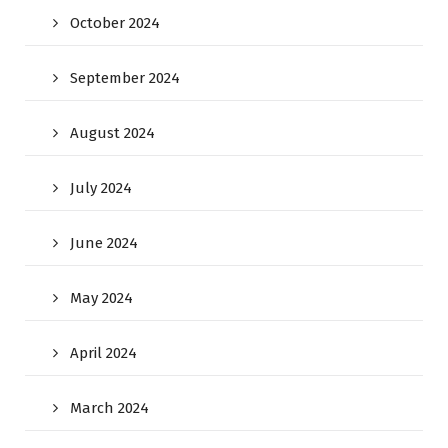
October 2024
September 2024
August 2024
July 2024
June 2024
May 2024
April 2024
March 2024