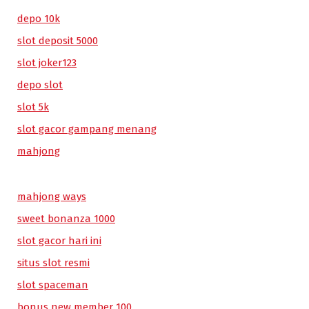
depo 10k
slot deposit 5000
slot joker123
depo slot
slot 5k
slot gacor gampang menang
mahjong
mahjong ways
sweet bonanza 1000
slot gacor hari ini
situs slot resmi
slot spaceman
bonus new member 100