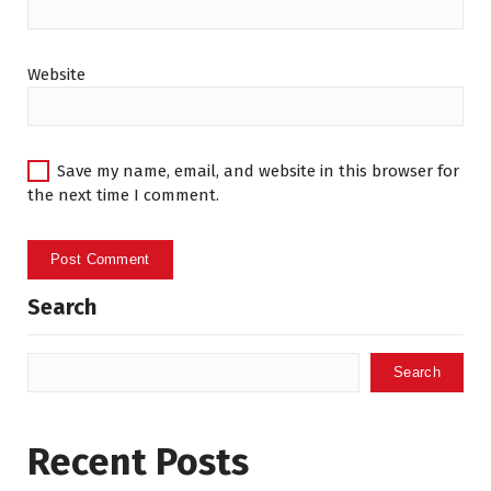
Website
Save my name, email, and website in this browser for
the next time I comment.
Search
Search
Recent Posts