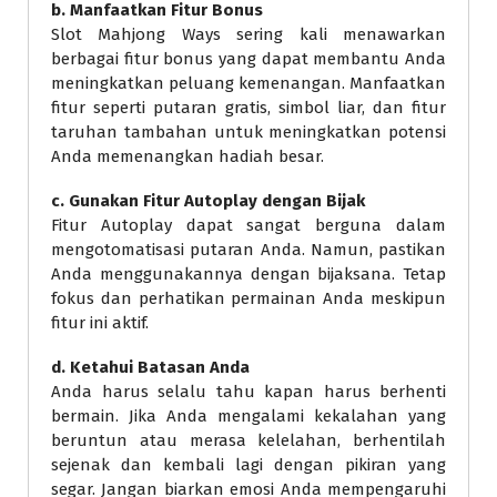
b. Manfaatkan Fitur Bonus
Slot Mahjong Ways sering kali menawarkan
berbagai fitur bonus yang dapat membantu Anda
meningkatkan peluang kemenangan. Manfaatkan
fitur seperti putaran gratis, simbol liar, dan fitur
taruhan tambahan untuk meningkatkan potensi
Anda memenangkan hadiah besar.
c. Gunakan Fitur Autoplay dengan Bijak
Fitur Autoplay dapat sangat berguna dalam
mengotomatisasi putaran Anda. Namun, pastikan
Anda menggunakannya dengan bijaksana. Tetap
fokus dan perhatikan permainan Anda meskipun
fitur ini aktif.
d. Ketahui Batasan Anda
Anda harus selalu tahu kapan harus berhenti
bermain. Jika Anda mengalami kekalahan yang
beruntun atau merasa kelelahan, berhentilah
sejenak dan kembali lagi dengan pikiran yang
segar. Jangan biarkan emosi Anda mempengaruhi