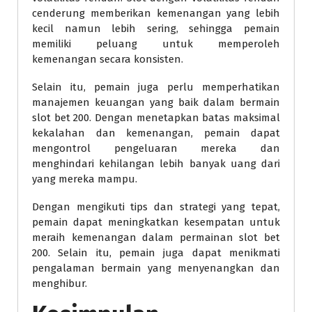
cenderung memberikan kemenangan yang lebih
kecil namun lebih sering, sehingga pemain
memiliki peluang untuk memperoleh
kemenangan secara konsisten.
Selain itu, pemain juga perlu memperhatikan
manajemen keuangan yang baik dalam bermain
slot bet 200. Dengan menetapkan batas maksimal
kekalahan dan kemenangan, pemain dapat
mengontrol pengeluaran mereka dan
menghindari kehilangan lebih banyak uang dari
yang mereka mampu.
Dengan mengikuti tips dan strategi yang tepat,
pemain dapat meningkatkan kesempatan untuk
meraih kemenangan dalam permainan slot bet
200. Selain itu, pemain juga dapat menikmati
pengalaman bermain yang menyenangkan dan
menghibur.