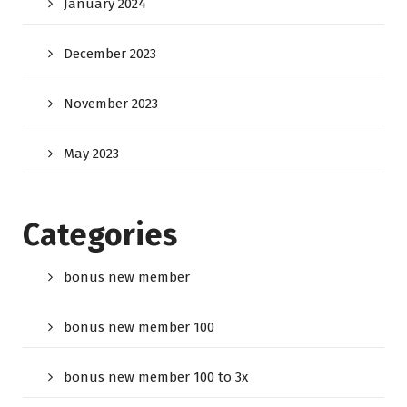
January 2024
December 2023
November 2023
May 2023
Categories
bonus new member
bonus new member 100
bonus new member 100 to 3x