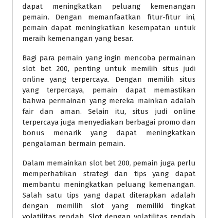
dapat meningkatkan peluang kemenangan
pemain. Dengan memanfaatkan fitur-fitur ini,
pemain dapat meningkatkan kesempatan untuk
meraih kemenangan yang besar.
Bagi para pemain yang ingin mencoba permainan
slot bet 200, penting untuk memilih situs judi
online yang terpercaya. Dengan memilih situs
yang terpercaya, pemain dapat memastikan
bahwa permainan yang mereka mainkan adalah
fair dan aman. Selain itu, situs judi online
terpercaya juga menyediakan berbagai promo dan
bonus menarik yang dapat meningkatkan
pengalaman bermain pemain.
Dalam memainkan slot bet 200, pemain juga perlu
memperhatikan strategi dan tips yang dapat
membantu meningkatkan peluang kemenangan.
Salah satu tips yang dapat diterapkan adalah
dengan memilih slot yang memiliki tingkat
volatilitas rendah. Slot dengan volatilitas rendah