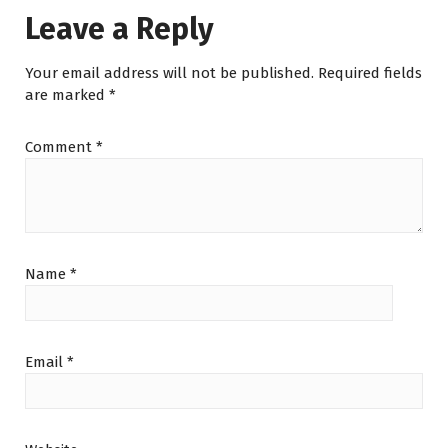
Leave a Reply
Your email address will not be published.
Required fields
are marked
*
Comment
*
Name
*
Email
*