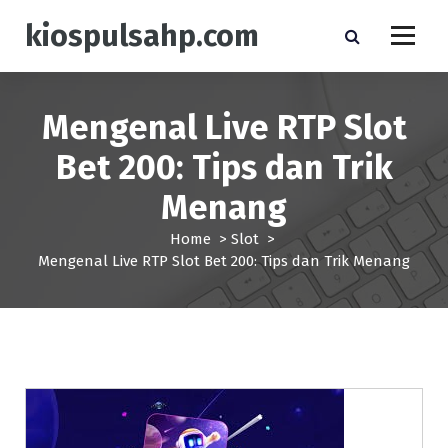
S
kiospulsahp.com
k
i
p
t
Mengenal Live RTP Slot
o
c
Bet 200: Tips dan Trik
o
n
Menang
t
e
Home
>
Slot
>
n
Mengenal Live RTP Slot Bet 200: Tips dan Trik Menang
t