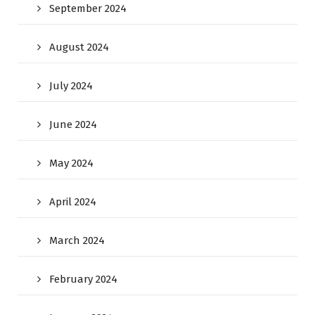
September 2024
August 2024
July 2024
June 2024
May 2024
April 2024
March 2024
February 2024