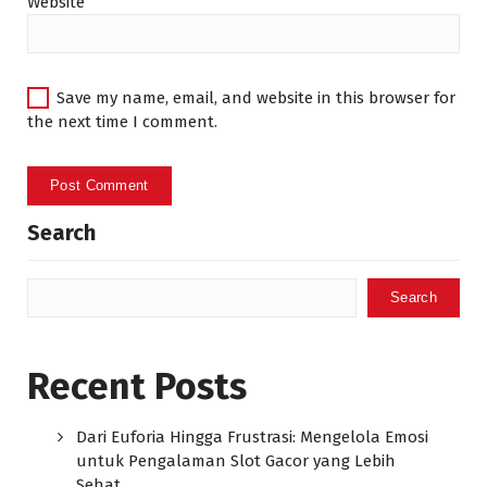
Website
Save my name, email, and website in this browser for
the next time I comment.
Search
Search
Recent Posts
Dari Euforia Hingga Frustrasi: Mengelola Emosi
untuk Pengalaman Slot Gacor yang Lebih
Sehat