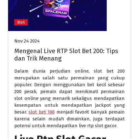
Slot
Nov 24 2024
Mengenal Live RTP Slot Bet 200: Tips
dan Trik Menang
Dalam dunia perjudian online, slot bet 200
merupakan salah satu permainan yang cukup
populer. Dengan menggunakan bet kecil sebesar
200 perak, pemain dapat menikmati permainan
slot online yang menarik sekaligus mendapatkan
kesempatan untuk mendapatkan jackpot yang
besar.
slot bet 100
menjadi favorit banyak pemain
karena selain mudah dimainkan, juga terdapat
potensi untuk mendapatkan live rtp slot gacor.