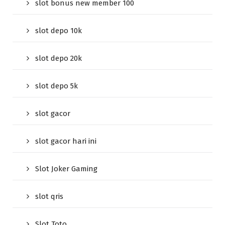
slot bonus new member 100
slot depo 10k
slot depo 20k
slot depo 5k
slot gacor
slot gacor hari ini
Slot Joker Gaming
slot qris
Slot Toto