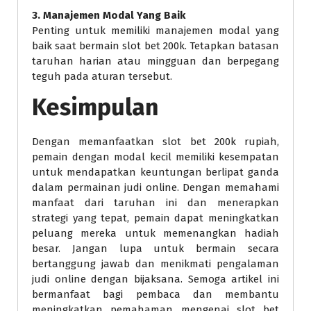
3. Manajemen Modal Yang Baik
Penting untuk memiliki manajemen modal yang
baik saat bermain slot bet 200k. Tetapkan batasan
taruhan harian atau mingguan dan berpegang
teguh pada aturan tersebut.
Kesimpulan
Dengan memanfaatkan slot bet 200k rupiah,
pemain dengan modal kecil memiliki kesempatan
untuk mendapatkan keuntungan berlipat ganda
dalam permainan judi online. Dengan memahami
manfaat dari taruhan ini dan menerapkan
strategi yang tepat, pemain dapat meningkatkan
peluang mereka untuk memenangkan hadiah
besar. Jangan lupa untuk bermain secara
bertanggung jawab dan menikmati pengalaman
judi online dengan bijaksana. Semoga artikel ini
bermanfaat bagi pembaca dan membantu
meningkatkan pemahaman mengenai slot bet