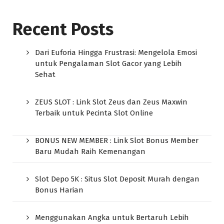
Recent Posts
Dari Euforia Hingga Frustrasi: Mengelola Emosi
untuk Pengalaman Slot Gacor yang Lebih
Sehat
ZEUS SLOT : Link Slot Zeus dan Zeus Maxwin
Terbaik untuk Pecinta Slot Online
BONUS NEW MEMBER : Link Slot Bonus Member
Baru Mudah Raih Kemenangan
Slot Depo 5K : Situs Slot Deposit Murah dengan
Bonus Harian
Menggunakan Angka untuk Bertaruh Lebih