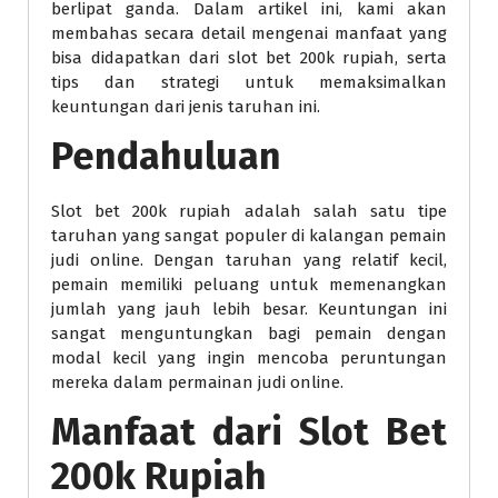
berlipat ganda. Dalam artikel ini, kami akan
membahas secara detail mengenai manfaat yang
bisa didapatkan dari slot bet 200k rupiah, serta
tips dan strategi untuk memaksimalkan
keuntungan dari jenis taruhan ini.
Pendahuluan
Slot bet 200k rupiah adalah salah satu tipe
taruhan yang sangat populer di kalangan pemain
judi online. Dengan taruhan yang relatif kecil,
pemain memiliki peluang untuk memenangkan
jumlah yang jauh lebih besar. Keuntungan ini
sangat menguntungkan bagi pemain dengan
modal kecil yang ingin mencoba peruntungan
mereka dalam permainan judi online.
Manfaat dari Slot Bet
200k Rupiah