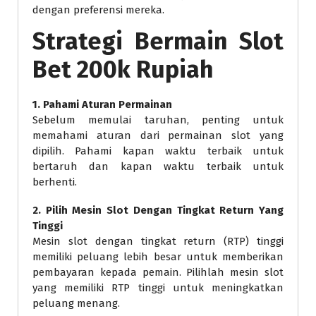
dengan preferensi mereka.
Strategi Bermain Slot
Bet 200k Rupiah
1. Pahami Aturan Permainan
Sebelum memulai taruhan, penting untuk
memahami aturan dari permainan slot yang
dipilih. Pahami kapan waktu terbaik untuk
bertaruh dan kapan waktu terbaik untuk
berhenti.
2. Pilih Mesin Slot Dengan Tingkat Return Yang
Tinggi
Mesin slot dengan tingkat return (RTP) tinggi
memiliki peluang lebih besar untuk memberikan
pembayaran kepada pemain. Pilihlah mesin slot
yang memiliki RTP tinggi untuk meningkatkan
peluang menang.