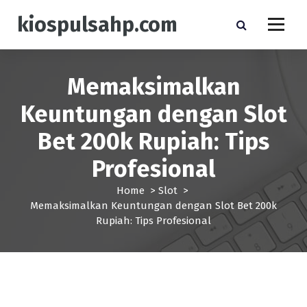
S
kiospulsahp.com
k
i
p
t
Memaksimalkan
o
c
Keuntungan dengan Slot
o
n
Bet 200k Rupiah: Tips
t
e
Profesional
n
t
Home
>
Slot
>
Memaksimalkan Keuntungan dengan Slot Bet 200k
Rupiah: Tips Profesional