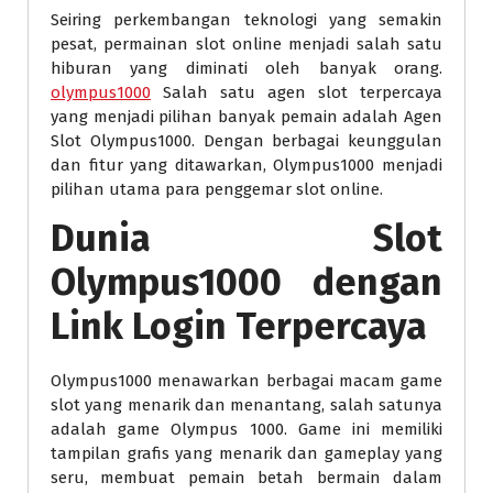
Seiring perkembangan teknologi yang semakin
pesat, permainan slot online menjadi salah satu
hiburan yang diminati oleh banyak orang.
olympus1000
Salah satu agen slot terpercaya
yang menjadi pilihan banyak pemain adalah Agen
Slot Olympus1000. Dengan berbagai keunggulan
dan fitur yang ditawarkan, Olympus1000 menjadi
pilihan utama para penggemar slot online.
Dunia Slot
Olympus1000 dengan
Link Login Terpercaya
Olympus1000 menawarkan berbagai macam game
slot yang menarik dan menantang, salah satunya
adalah game Olympus 1000. Game ini memiliki
tampilan grafis yang menarik dan gameplay yang
seru, membuat pemain betah bermain dalam