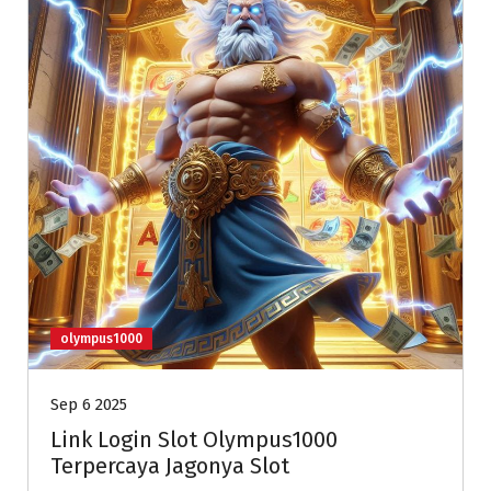
olympus1000
Sep 6 2025
Link Login Slot Olympus1000
Terpercaya Jagonya Slot