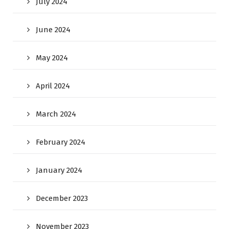
July 2024
June 2024
May 2024
April 2024
March 2024
February 2024
January 2024
December 2023
November 2023