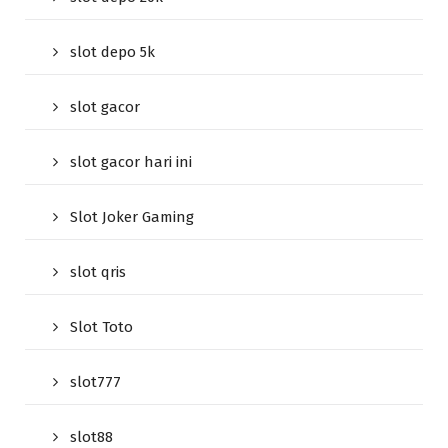
slot depo 5k
slot gacor
slot gacor hari ini
Slot Joker Gaming
slot qris
Slot Toto
slot777
slot88