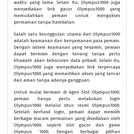
waktu yang lama. Selain itu, Olympus1000 juga
menyediakan link gacor Olympus1000 yang
memudahkan pemain untuk mengakses
permainan tanpa hambatan.
Salah satu keunggulan utama dari Olympus1000
adalah keamanan dan kenyamanan para pemain.
Dengan sistem keamanan yang terjamin, pemain
dapat bermain dengan tenang tanpa perlu
khawatir akan kebocoran data pribadi. Selain itu,
Olympus1000 juga menyediakan link terpercaya
Olympus1000 yang memastikan akses yang lancar
dan aman tanpa adanya gangguan.
Untuk mulai bermain di Agen Slot Olympus1000,
pemain hanya perlu melakukan login
Olympus1000 melalui situs resmi Olympus1000.
Setelah berhasil login, pemain dapat memilih
berbagai macam permainan yang disediakan oleh
Olympus1000, seperti slot gacor dan game
Olympus 1000. Dengan berbagai pilihan