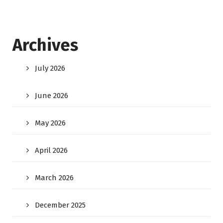
Archives
July 2026
June 2026
May 2026
April 2026
March 2026
December 2025