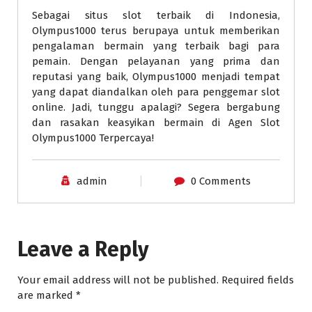
Sebagai situs slot terbaik di Indonesia,
Olympus1000 terus berupaya untuk memberikan
pengalaman bermain yang terbaik bagi para
pemain. Dengan pelayanan yang prima dan
reputasi yang baik, Olympus1000 menjadi tempat
yang dapat diandalkan oleh para penggemar slot
online. Jadi, tunggu apalagi? Segera bergabung
dan rasakan keasyikan bermain di Agen Slot
Olympus1000 Terpercaya!
admin
0 Comments
Leave a Reply
Your email address will not be published.
Required fields
are marked
*