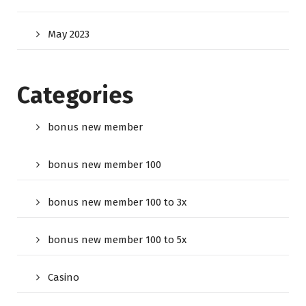
May 2023
Categories
bonus new member
bonus new member 100
bonus new member 100 to 3x
bonus new member 100 to 5x
Casino