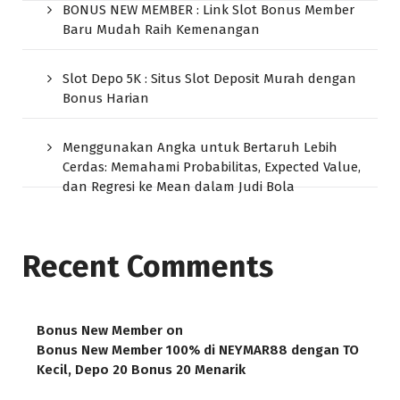
BONUS NEW MEMBER : Link Slot Bonus Member
Baru Mudah Raih Kemenangan
Slot Depo 5K : Situs Slot Deposit Murah dengan
Bonus Harian
Menggunakan Angka untuk Bertaruh Lebih
Cerdas: Memahami Probabilitas, Expected Value,
dan Regresi ke Mean dalam Judi Bola
Recent Comments
Bonus New Member
on
Bonus New Member 100% di NEYMAR88 dengan TO
Kecil, Depo 20 Bonus 20 Menarik