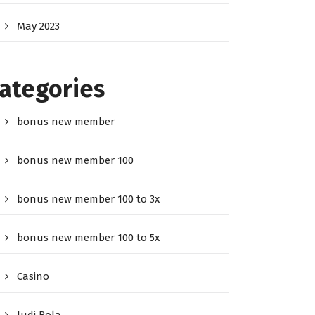
May 2023
ategories
bonus new member
bonus new member 100
bonus new member 100 to 3x
bonus new member 100 to 5x
Casino