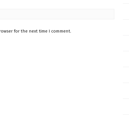
rowser for the next time I comment.