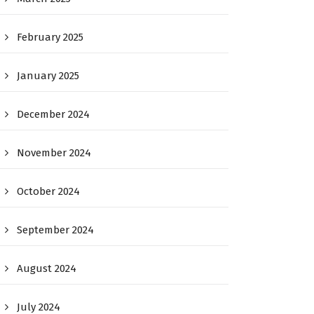
February 2025
January 2025
December 2024
November 2024
October 2024
September 2024
August 2024
July 2024