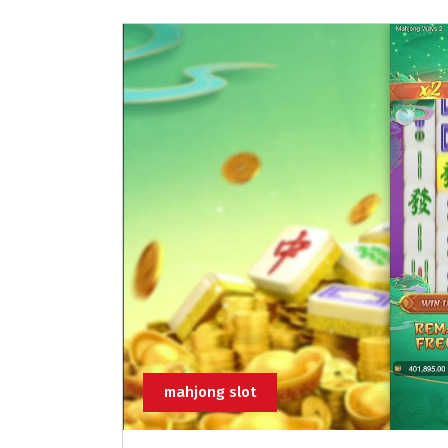
mahjong slot