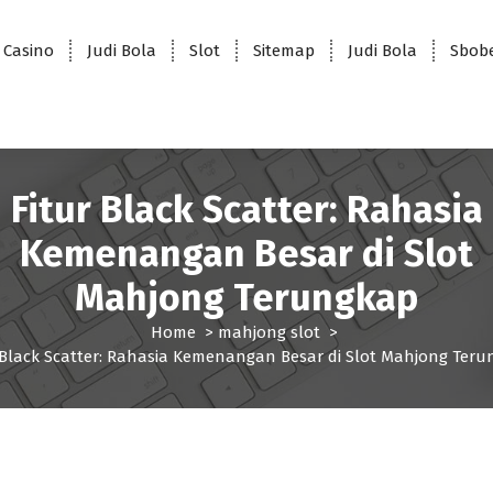
Casino
Judi Bola
Slot
Sitemap
Judi Bola
Sbob
Fitur Black Scatter: Rahasia
Kemenangan Besar di Slot
Mahjong Terungkap
Home
>
mahjong slot
>
 Black Scatter: Rahasia Kemenangan Besar di Slot Mahjong Ter