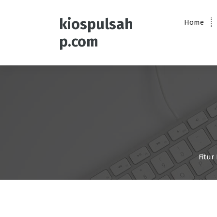
S
k
kiospulsah
Home
i
p
p.com
t
o
c
o
n
t
e
n
t
Fitur