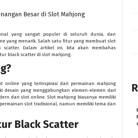
enangan Besar di Slot Mahjong
onal yang sangat populer di seluruh dunia, dan
ine yang menarik. Salah satu fitur yang membuat slot
scatter. Dalam artikel ini, kita akan membahas
ur black scatter di slot mahjong.
ng?
t online yang terinspirasi dari permainan mahjong
R
iliki desain yang menggabungkan elemen-elemen dari
rn dari slot online. Slot mahjong biasanya memiliki
permainan slot tradisional, namun memiliki tema dan
ur Black Scatter