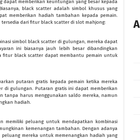
yang dapat memberikan keuntungan yang besar kepada
iasanya, black scatter adalah simbol khusus yang
apat memberikan hadiah tambahan kepada pemain.
A
rsedia dari fitur black scatter di slot mahjong:
nasi simbol black scatter di gulungan, mereka dapat
ran ini biasanya jauh lebih besar dibandingkan
ga fitur black scatter dapat membantu pemain untuk
rkan putaran gratis kepada pemain ketika mereka
r di gulungan. Putaran gratis ini dapat memberikan
in tanpa harus menggunakan saldo mereka, namun
ngkan hadiah.
ain memiliki peluang untuk mendapatkan kombinasi
kemungkinan kemenangan tambahan. Dengan adanya
an peluang mereka untuk memenangkan hadiah yang