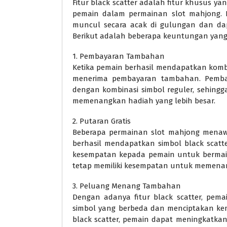
Fitur black scatter adalah fitur khusus 
pemain dalam permainan slot mahjong. B
muncul secara acak di gulungan dan d
Berikut adalah beberapa keuntungan yang te
1. Pembayaran Tambahan
Ketika pemain berhasil mendapatkan kombi
menerima pembayaran tambahan. Pembaya
dengan kombinasi simbol reguler, sehing
memenangkan hadiah yang lebih besar.
2. Putaran Gratis
Beberapa permainan slot mahjong menawa
berhasil mendapatkan simbol black scatte
kesempatan kepada pemain untuk berma
tetap memiliki kesempatan untuk memena
3. Peluang Menang Tambahan
Dengan adanya fitur black scatter, pem
simbol yang berbeda dan menciptakan 
black scatter, pemain dapat meningkatk