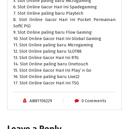
5. Slot Online paling baru Microgaming
6. Slot Online Gacor Hari Ini Spadegaming
7. Slot Online paling baru Playtech
8. Slot Online Gacor Hari Ini Pocket Permainan
Soft( PG)
9. Slot Online paling baru Flow Gaming
10. Slot Online Gacor Hari Ini Global Gaming
11. Slot Online paling baru Microgaming
12. Slot Online paling baru SLOT88
13. Slot Online Gacor Hari Ini RTG
14. Slot Online paling baru Onetouch
15. Slot Online Gacor Hari Ini Play’ n Go
16. Slot Online paling baru Live22
17. Slot Online Gacor Hari Ini TSG
Ai881156229
0 Comments
Leave a Reply