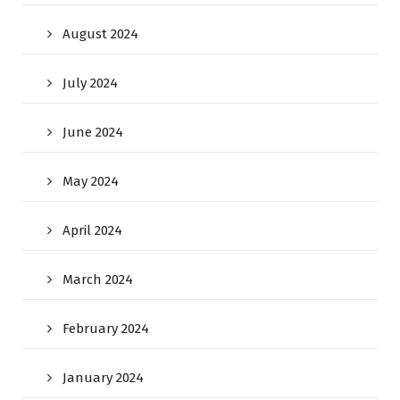
August 2024
July 2024
June 2024
May 2024
April 2024
March 2024
February 2024
January 2024