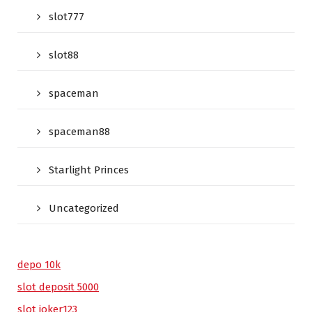
slot777
slot88
spaceman
spaceman88
Starlight Princes
Uncategorized
depo 10k
slot deposit 5000
slot joker123