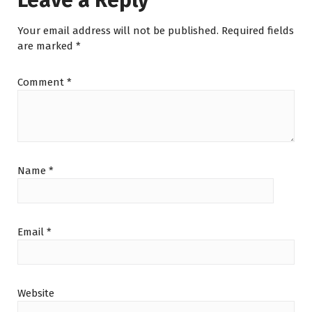
Your email address will not be published.
Required fields
are marked
*
Comment
*
Name
*
Email
*
Website