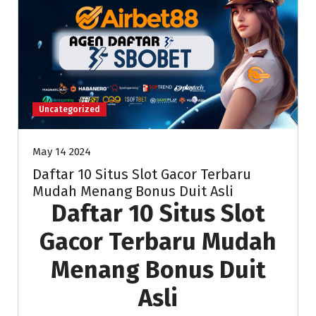
Uncategorized
May 14 2024
Daftar 10 Situs Slot Gacor Terbaru
Mudah Menang Bonus Duit Asli
Daftar 10 Situs Slot
Gacor Terbaru Mudah
Menang Bonus Duit
Asli