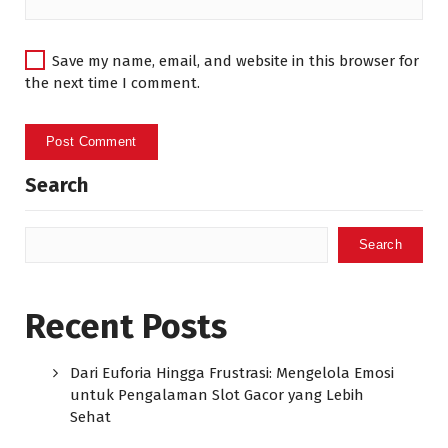
Save my name, email, and website in this browser for
the next time I comment.
Search
Search
Recent Posts
Dari Euforia Hingga Frustrasi: Mengelola Emosi
untuk Pengalaman Slot Gacor yang Lebih
Sehat