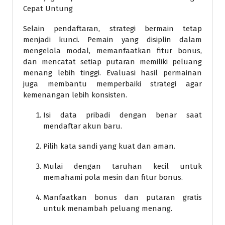
Cepat Untung
Selain pendaftaran, strategi bermain tetap
menjadi kunci. Pemain yang disiplin dalam
mengelola modal, memanfaatkan fitur bonus,
dan mencatat setiap putaran memiliki peluang
menang lebih tinggi. Evaluasi hasil permainan
juga membantu memperbaiki strategi agar
kemenangan lebih konsisten.
Isi data pribadi dengan benar saat
mendaftar akun baru.
Pilih kata sandi yang kuat dan aman.
Mulai dengan taruhan kecil untuk
memahami pola mesin dan fitur bonus.
Manfaatkan bonus dan putaran gratis
untuk menambah peluang menang.