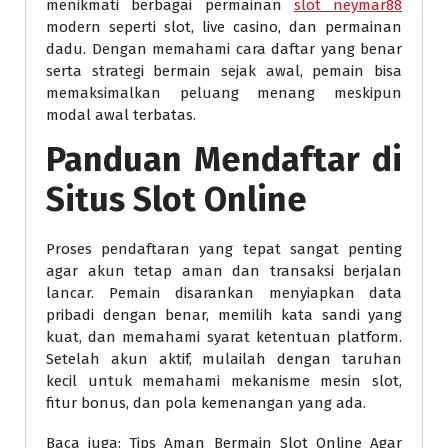
menikmati berbagai permainan
slot neymar88
modern seperti slot, live casino, dan permainan
dadu. Dengan memahami cara daftar yang benar
serta strategi bermain sejak awal, pemain bisa
memaksimalkan peluang menang meskipun
modal awal terbatas.
Panduan Mendaftar di
Situs Slot Online
Proses pendaftaran yang tepat sangat penting
agar akun tetap aman dan transaksi berjalan
lancar. Pemain disarankan menyiapkan data
pribadi dengan benar, memilih kata sandi yang
kuat, dan memahami syarat ketentuan platform.
Setelah akun aktif, mulailah dengan taruhan
kecil untuk memahami mekanisme mesin slot,
fitur bonus, dan pola kemenangan yang ada.
Baca juga: Tips Aman Bermain Slot Online Agar