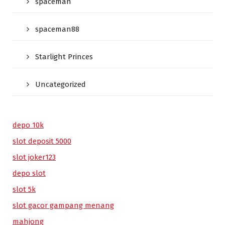
spaceman
spaceman88
Starlight Princes
Uncategorized
depo 10k
slot deposit 5000
slot joker123
depo slot
slot 5k
slot gacor gampang menang
mahjong