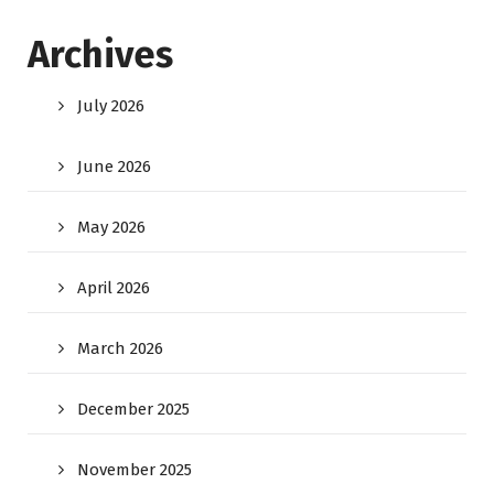
Archives
July 2026
June 2026
May 2026
April 2026
March 2026
December 2025
November 2025