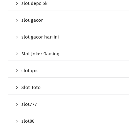
slot depo 5k
slot gacor
slot gacor hari ini
Slot Joker Gaming
slot qris
Slot Toto
slot777
slot88