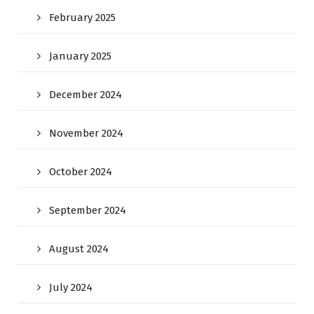
February 2025
January 2025
December 2024
November 2024
October 2024
September 2024
August 2024
July 2024