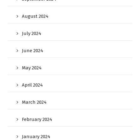
August 2024
July 2024
June 2024
May 2024
April 2024
March 2024
February 2024
January 2024