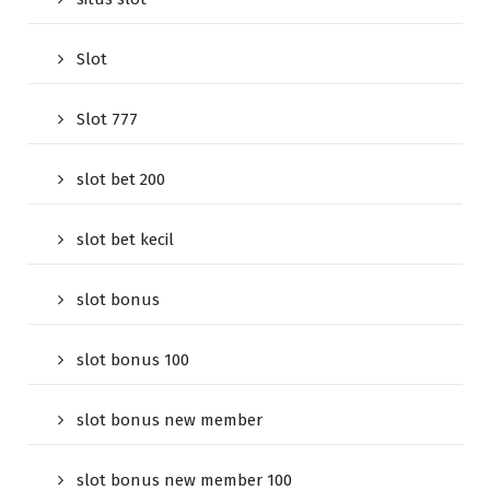
Slot
Slot 777
slot bet 200
slot bet kecil
slot bonus
slot bonus 100
slot bonus new member
slot bonus new member 100