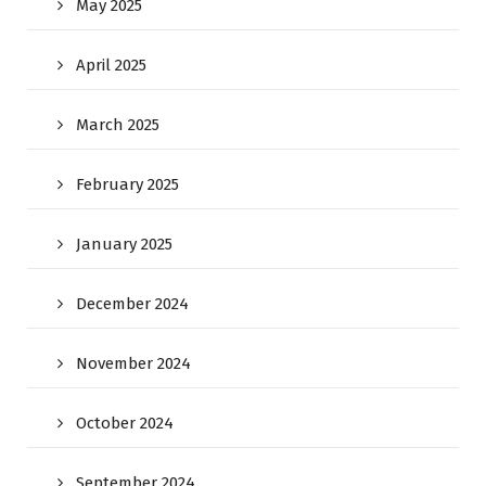
May 2025
April 2025
March 2025
February 2025
January 2025
December 2024
November 2024
October 2024
September 2024