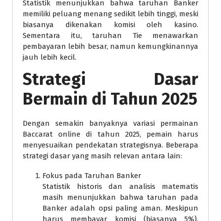
Statistik menunjukkan bahwa taruhan Banker
memiliki peluang menang sedikit lebih tinggi, meski
biasanya dikenakan komisi oleh kasino.
Sementara itu, taruhan Tie menawarkan
pembayaran lebih besar, namun kemungkinannya
jauh lebih kecil.
Strategi Dasar
Bermain di Tahun 2025
Dengan semakin banyaknya variasi permainan
Baccarat online di tahun 2025, pemain harus
menyesuaikan pendekatan strategisnya. Beberapa
strategi dasar yang masih relevan antara lain:
Fokus pada Taruhan Banker
Statistik historis dan analisis matematis
masih menunjukkan bahwa taruhan pada
Banker adalah opsi paling aman. Meskipun
harus membayar komisi (biasanya 5%),