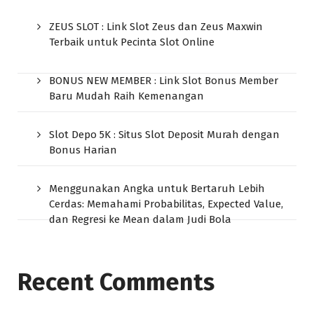
ZEUS SLOT : Link Slot Zeus dan Zeus Maxwin
Terbaik untuk Pecinta Slot Online
BONUS NEW MEMBER : Link Slot Bonus Member
Baru Mudah Raih Kemenangan
Slot Depo 5K : Situs Slot Deposit Murah dengan
Bonus Harian
Menggunakan Angka untuk Bertaruh Lebih
Cerdas: Memahami Probabilitas, Expected Value,
dan Regresi ke Mean dalam Judi Bola
Recent Comments