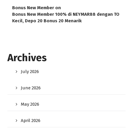
Bonus New Member
on
Bonus New Member 100% di NEYMAR88 dengan TO
Kecil, Depo 20 Bonus 20 Menarik
Archives
July 2026
June 2026
May 2026
April 2026