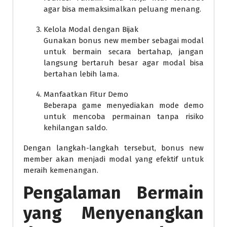
agar bisa memaksimalkan peluang menang.
Kelola Modal dengan Bijak
Gunakan bonus new member sebagai modal
untuk bermain secara bertahap, jangan
langsung bertaruh besar agar modal bisa
bertahan lebih lama.
Manfaatkan Fitur Demo
Beberapa game menyediakan mode demo
untuk mencoba permainan tanpa risiko
kehilangan saldo.
Dengan langkah-langkah tersebut, bonus new
member akan menjadi modal yang efektif untuk
meraih kemenangan.
Pengalaman Bermain
yang Menyenangkan