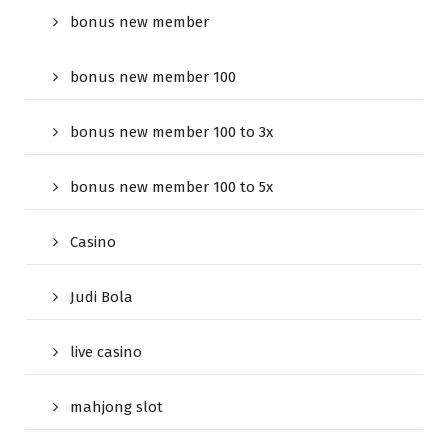
bonus new member
bonus new member 100
bonus new member 100 to 3x
bonus new member 100 to 5x
Casino
Judi Bola
live casino
mahjong slot