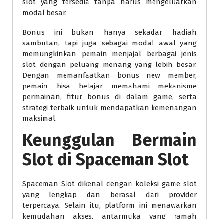
slot yang tersedia tanpa harus mengeluarkan
modal besar.
Bonus ini bukan hanya sekadar hadiah
sambutan, tapi juga sebagai modal awal yang
memungkinkan pemain menjajal berbagai jenis
slot dengan peluang menang yang lebih besar.
Dengan memanfaatkan bonus new member,
pemain bisa belajar memahami mekanisme
permainan, fitur bonus di dalam game, serta
strategi terbaik untuk mendapatkan kemenangan
maksimal.
Keunggulan Bermain
Slot di Spaceman Slot
Spaceman Slot dikenal dengan koleksi game slot
yang lengkap dan berasal dari provider
terpercaya. Selain itu, platform ini menawarkan
kemudahan akses, antarmuka yang ramah