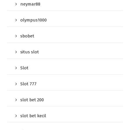
neymar88
olympus1000
sbobet
situs slot
Slot
Slot 777
slot bet 200
slot bet kecil