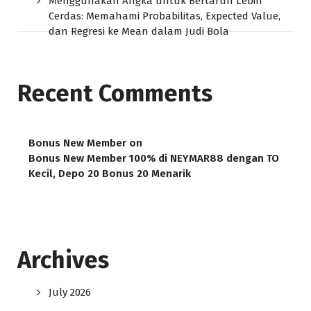
Menggunakan Angka untuk Bertaruh Lebih
Cerdas: Memahami Probabilitas, Expected Value,
dan Regresi ke Mean dalam Judi Bola
Recent Comments
Bonus New Member
on
Bonus New Member 100% di NEYMAR88 dengan TO
Kecil, Depo 20 Bonus 20 Menarik
Archives
July 2026