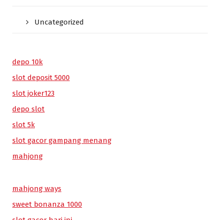
Uncategorized
depo 10k
slot deposit 5000
slot joker123
depo slot
slot 5k
slot gacor gampang menang
mahjong
mahjong ways
sweet bonanza 1000