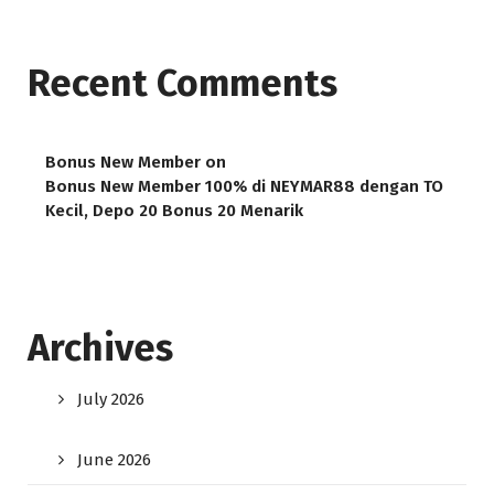
Recent Comments
Bonus New Member
on
Bonus New Member 100% di NEYMAR88 dengan TO
Kecil, Depo 20 Bonus 20 Menarik
Archives
July 2026
June 2026