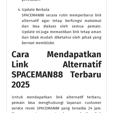
Update Berkala
SPACEMAN88 secara rutin memperbarui link
alternatif agar tetap berfungsi maksimal
dan bisa diakses oleh semua pemain.
Update ini juga memastikan link tetap aman
dan tidak mudah diketahui oleh pihak yang
berniat memblokir.
Cara Mendapatkan
Link Alternatif
SPACEMAN88 Terbaru
2025
Untuk mendapatkan link alternatif terbaru,
pemain bisa menghubungi layanan customer
service resmi SPACEMAN88 yang tersedia 24 jam.