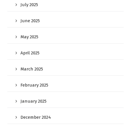
July 2025
June 2025
May 2025
April 2025
March 2025
February 2025
January 2025
December 2024