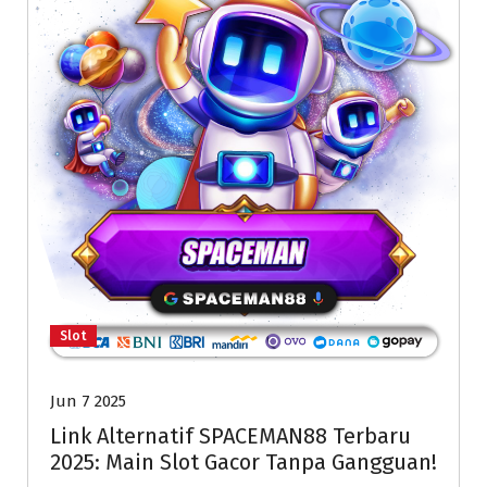
Slot
Jun 7 2025
Link Alternatif SPACEMAN88 Terbaru
2025: Main Slot Gacor Tanpa Gangguan!