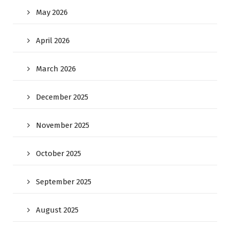
May 2026
April 2026
March 2026
December 2025
November 2025
October 2025
September 2025
August 2025