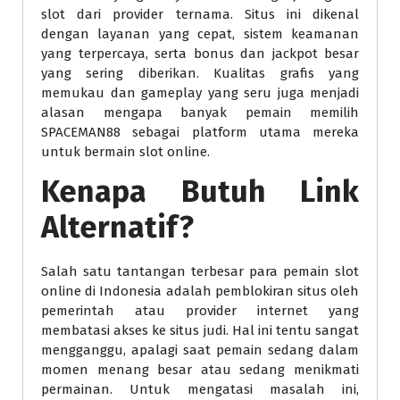
slot dari provider ternama. Situs ini dikenal
dengan layanan yang cepat, sistem keamanan
yang terpercaya, serta bonus dan jackpot besar
yang sering diberikan. Kualitas grafis yang
memukau dan gameplay yang seru juga menjadi
alasan mengapa banyak pemain memilih
SPACEMAN88 sebagai platform utama mereka
untuk bermain slot online.
Kenapa Butuh Link
Alternatif?
Salah satu tantangan terbesar para pemain slot
online di Indonesia adalah pemblokiran situs oleh
pemerintah atau provider internet yang
membatasi akses ke situs judi. Hal ini tentu sangat
mengganggu, apalagi saat pemain sedang dalam
momen menang besar atau sedang menikmati
permainan. Untuk mengatasi masalah ini,