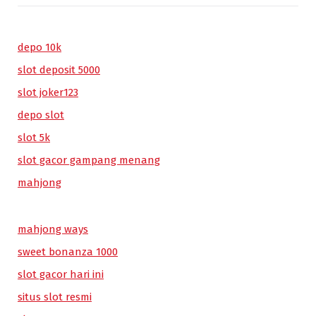
depo 10k
slot deposit 5000
slot joker123
depo slot
slot 5k
slot gacor gampang menang
mahjong
mahjong ways
sweet bonanza 1000
slot gacor hari ini
situs slot resmi