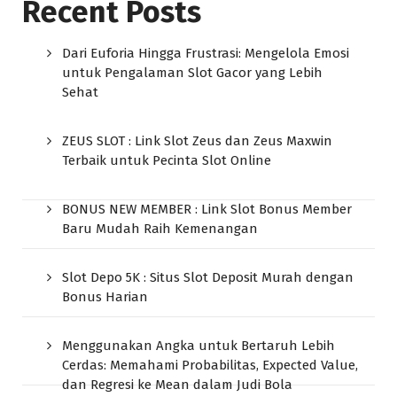
Recent Posts
Dari Euforia Hingga Frustrasi: Mengelola Emosi
untuk Pengalaman Slot Gacor yang Lebih
Sehat
ZEUS SLOT : Link Slot Zeus dan Zeus Maxwin
Terbaik untuk Pecinta Slot Online
BONUS NEW MEMBER : Link Slot Bonus Member
Baru Mudah Raih Kemenangan
Slot Depo 5K : Situs Slot Deposit Murah dengan
Bonus Harian
Menggunakan Angka untuk Bertaruh Lebih
Cerdas: Memahami Probabilitas, Expected Value,
dan Regresi ke Mean dalam Judi Bola