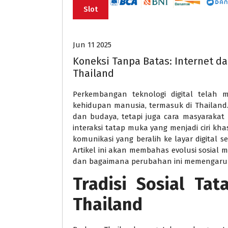
Slot
Jun 11 2025
Koneksi Tanpa Batas: Internet 
Thailand
Perkembangan teknologi digital telah
kehidupan manusia, termasuk di Thailand
dan budaya, tetapi juga cara masyarakat
interaksi tatap muka yang menjadi ciri kh
komunikasi yang beralih ke layar digital s
Artikel ini akan membahas evolusi sosial
dan bagaimana perubahan ini memengaruhi
Tradisi Sosial Ta
Thailand