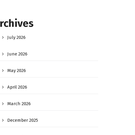
rchives
July 2026
June 2026
May 2026
April 2026
March 2026
December 2025