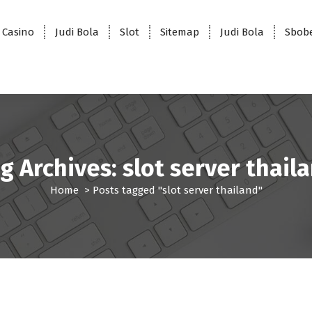
Casino
Judi Bola
Slot
Sitemap
Judi Bola
Sbob
g Archives: slot server thail
Home
>
Posts tagged "slot server thailand"