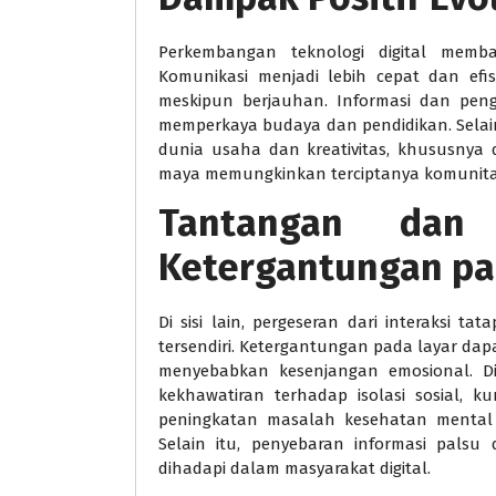
Perkembangan teknologi digital memb
Komunikasi menjadi lebih cepat dan ef
meskipun berjauhan. Informasi dan pen
memperkaya budaya dan pendidikan. Selain
dunia usaha dan kreativitas, khususnya d
maya memungkinkan terciptanya komunitas 
Tantangan dan 
Ketergantungan pad
Di sisi lain, pergeseran dari interaksi 
tersendiri. Ketergantungan pada layar dap
menyebabkan kesenjangan emosional. Di 
kekhawatiran terhadap isolasi sosial, k
peningkatan masalah kesehatan mental 
Selain itu, penyebaran informasi palsu
dihadapi dalam masyarakat digital.