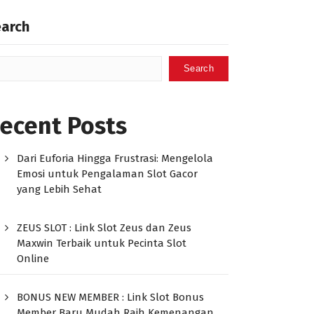
earch
Search
ecent Posts
Dari Euforia Hingga Frustrasi: Mengelola
Emosi untuk Pengalaman Slot Gacor
yang Lebih Sehat
ZEUS SLOT : Link Slot Zeus dan Zeus
Maxwin Terbaik untuk Pecinta Slot
Online
BONUS NEW MEMBER : Link Slot Bonus
Member Baru Mudah Raih Kemenangan