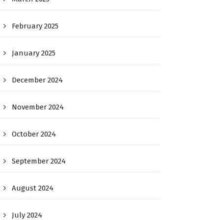
February 2025
January 2025
December 2024
November 2024
October 2024
September 2024
August 2024
July 2024