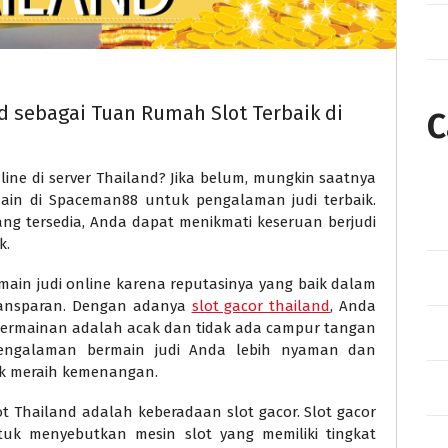
d sebagai Tuan Rumah Slot Terbaik di
C
ne di server Thailand? Jika belum, mungkin saatnya
in di Spaceman88 untuk pengalaman judi terbaik.
ng tersedia, Anda dapat menikmati keseruan berjudi
k.
main judi online karena reputasinya yang baik dalam
ransparan. Dengan adanya
slot gacor thailand
, Anda
permainan adalah acak dan tidak ada campur tangan
 pengalaman bermain judi Anda lebih nyaman dan
k meraih kemenangan.
t Thailand adalah keberadaan slot gacor. Slot gacor
tuk menyebutkan mesin slot yang memiliki tingkat