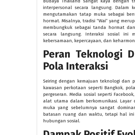
Budaya Thailand sangat kaya dengan tr
interpersonal secara langsung. Dalam k
mengutamakan tatap muka sebagai ben
hormat. Misalnya, tradisi “Wai” yang m
membungkuk sebagai tanda hormat dan 
secara langsung. Interaksi sosial i
kebersamaan, kepercayaan, dan keharmon
Peran Teknologi D
Pola Interaksi
Seiring dengan kemajuan teknologi dan p
kawasan perkotaan seperti Bangkok, pol
pergeseran. Media sosial seperti Facebook
alat utama dalam berkomunikasi. Layar d
muka yang sebelumnya sangat dominan
batasan ruang dan waktu, tetapi hal in
hubungan sosial.
Dampak Positif Evol