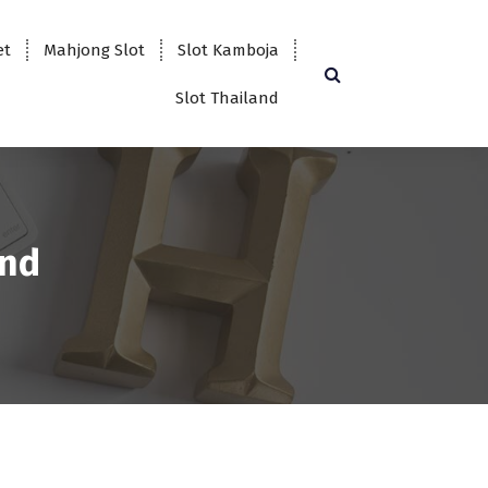
et
Mahjong Slot
Slot Kamboja
Slot Thailand
and