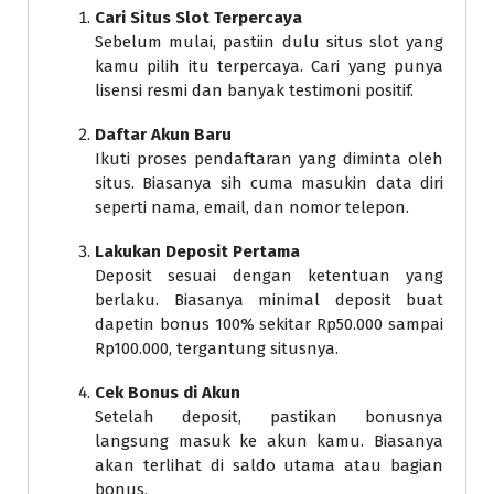
Cari Situs Slot Terpercaya
Sebelum mulai, pastiin dulu situs slot yang
kamu pilih itu terpercaya. Cari yang punya
lisensi resmi dan banyak testimoni positif.
Daftar Akun Baru
Ikuti proses pendaftaran yang diminta oleh
situs. Biasanya sih cuma masukin data diri
seperti nama, email, dan nomor telepon.
Lakukan Deposit Pertama
Deposit sesuai dengan ketentuan yang
berlaku. Biasanya minimal deposit buat
dapetin bonus 100% sekitar Rp50.000 sampai
Rp100.000, tergantung situsnya.
Cek Bonus di Akun
Setelah deposit, pastikan bonusnya
langsung masuk ke akun kamu. Biasanya
akan terlihat di saldo utama atau bagian
bonus.