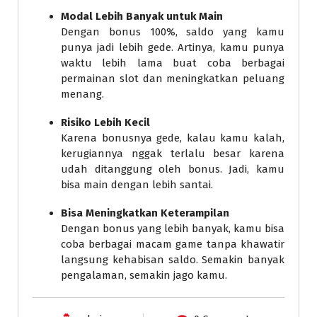
Modal Lebih Banyak untuk Main
Dengan bonus 100%, saldo yang kamu
punya jadi lebih gede. Artinya, kamu punya
waktu lebih lama buat coba berbagai
permainan slot dan meningkatkan peluang
menang.
Risiko Lebih Kecil
Karena bonusnya gede, kalau kamu kalah,
kerugiannya nggak terlalu besar karena
udah ditanggung oleh bonus. Jadi, kamu
bisa main dengan lebih santai.
Bisa Meningkatkan Keterampilan
Dengan bonus yang lebih banyak, kamu bisa
coba berbagai macam game tanpa khawatir
langsung kehabisan saldo. Semakin banyak
pengalaman, semakin jago kamu.