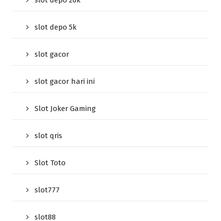
slot depo 20k
slot depo 5k
slot gacor
slot gacor hari ini
Slot Joker Gaming
slot qris
Slot Toto
slot777
slot88