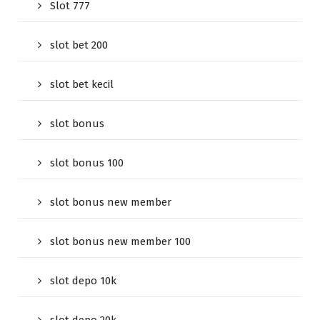
Slot 777
slot bet 200
slot bet kecil
slot bonus
slot bonus 100
slot bonus new member
slot bonus new member 100
slot depo 10k