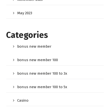
May 2023
Categories
bonus new member
bonus new member 100
bonus new member 100 to 3x
bonus new member 100 to 5x
Casino