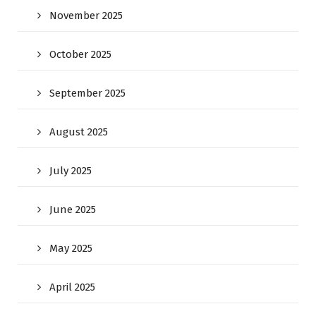
November 2025
October 2025
September 2025
August 2025
July 2025
June 2025
May 2025
April 2025