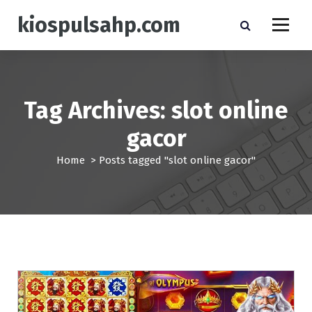
S
kiospulsahp.com
k
i
p
t
o
c
Tag Archives: slot online
o
n
gacor
t
e
Home
>
Posts tagged "slot online gacor"
n
t