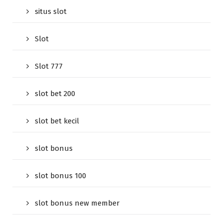
situs slot
Slot
Slot 777
slot bet 200
slot bet kecil
slot bonus
slot bonus 100
slot bonus new member