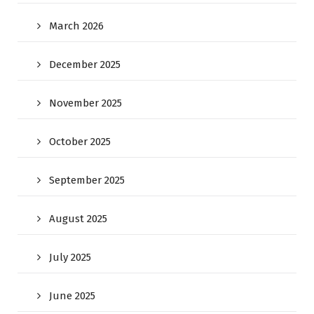
March 2026
December 2025
November 2025
October 2025
September 2025
August 2025
July 2025
June 2025