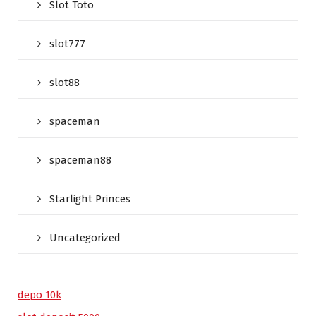
Slot Toto
slot777
slot88
spaceman
spaceman88
Starlight Princes
Uncategorized
depo 10k