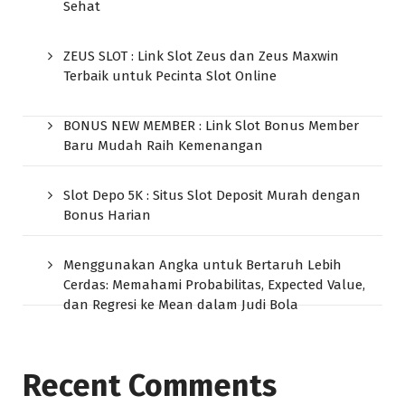
Sehat
ZEUS SLOT : Link Slot Zeus dan Zeus Maxwin
Terbaik untuk Pecinta Slot Online
BONUS NEW MEMBER : Link Slot Bonus Member
Baru Mudah Raih Kemenangan
Slot Depo 5K : Situs Slot Deposit Murah dengan
Bonus Harian
Menggunakan Angka untuk Bertaruh Lebih
Cerdas: Memahami Probabilitas, Expected Value,
dan Regresi ke Mean dalam Judi Bola
Recent Comments