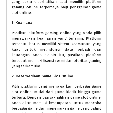
yang perlu diperhatikan saat memilih platform
gaming online terpercaya bagi penggemar game
slot online.
1. Keamanan
Pastikan platform gaming online yang Anda pilih
menawarkan keamanan yang terjamin. Platform
tersebut harus memiliki sistem keamanan yang
kuat untuk melindungi data pribadi dan
keuangan Anda. Selain itu, pastikan platform
tersebut memiliki lisensi resmi dari otoritas gaming
yang terkemuka.
2. Ketersediaan Game Slot Online
Pilih platform yang menawarkan berbagai game
slot online, mulai dari game klasik hingga game
terbaru. Dengan banyak pilihan game slot online,
Anda akan memiliki kesempatan untuk mencoba
berbagai game dan menemukan game yang paling