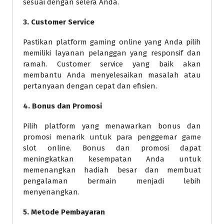
sesuai dengan selera Anda.
3. Customer Service
Pastikan platform gaming online yang Anda pilih
memiliki layanan pelanggan yang responsif dan
ramah. Customer service yang baik akan
membantu Anda menyelesaikan masalah atau
pertanyaan dengan cepat dan efisien.
4. Bonus dan Promosi
Pilih platform yang menawarkan bonus dan
promosi menarik untuk para penggemar game
slot online. Bonus dan promosi dapat
meningkatkan kesempatan Anda untuk
memenangkan hadiah besar dan membuat
pengalaman bermain menjadi lebih
menyenangkan.
5. Metode Pembayaran