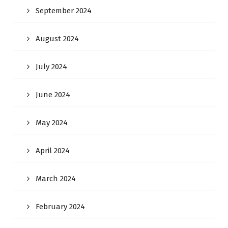
September 2024
August 2024
July 2024
June 2024
May 2024
April 2024
March 2024
February 2024