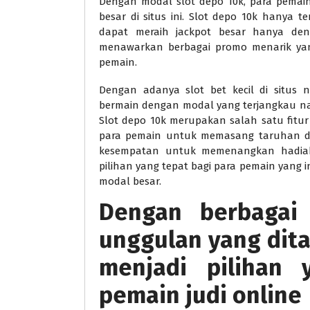
Dengan modal slot depo 10k, para pemai
besar di situs ini. Slot depo 10k hanya t
dapat meraih jackpot besar hanya deng
menawarkan berbagai promo menarik ya
pemain.
Dengan adanya slot bet kecil di situs 
bermain dengan modal yang terjangkau na
Slot depo 10k merupakan salah satu fitu
para pemain untuk memasang taruhan d
kesempatan untuk memenangkan hadiah 
pilihan yang tepat bagi para pemain yan
modal besar.
Dengan berbagai 
unggulan yang dit
menjadi pilihan 
pemain judi online