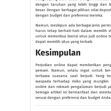
dengan taruhan yang lebih tinggi dan 
besar. Dengan berbagai pilihan nilai depo
dengan budget dan preferensi mereka.
Namun, meskipun ada berbagai jenis perma
harus tetap berhati-hati dalam memilih s
untuk memeriksa lisensi situs judi online
dapat memilih situs yang terbaik.
Kesimpulan
Perjudian online dapat memberikan pe
pemain. Namun, selalu ingat untuk ber
terbawa suasana saat berjudi. Yang t
waspada terhadap risiko yang mungkin t
online dan nikmati pengalaman berjudi
Semoga artikel ini bermanfaat dan memb
sesuai dengan preferensi dan budget Anda