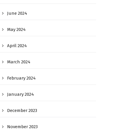
June 2024
May 2024
April 2024
March 2024
February 2024
January 2024
December 2023
November 2023