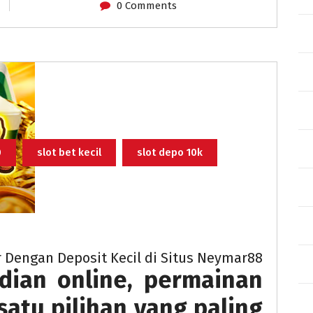
0 Comments
0
slot bet kecil
slot depo 10k
r Dengan Deposit Kecil di Situs Neymar88
dian online, permainan
satu pilihan yang paling