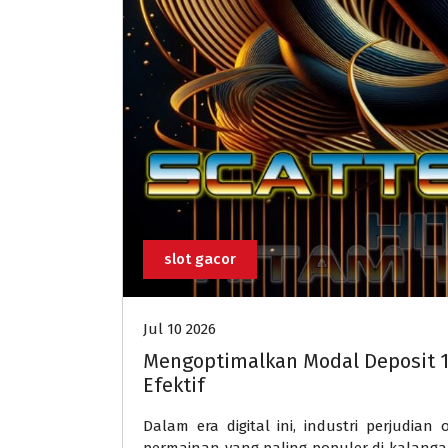
slot gacor
Jul 10 2026
Mengoptimalkan Modal Deposit 10.
Efektif
Dalam era digital ini, industri perjudia