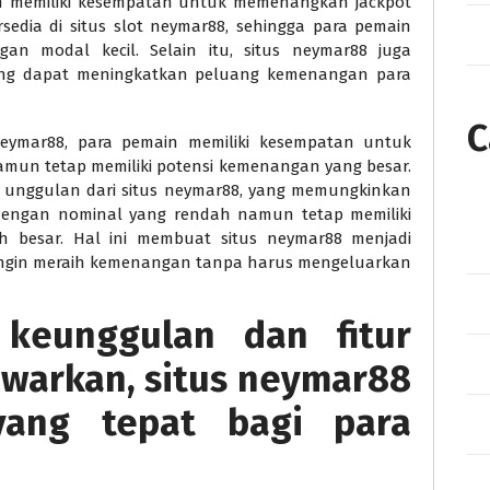
n memiliki kesempatan untuk memenangkan jackpot
ersedia di situs slot neymar88, sehingga para pemain
an modal kecil. Selain itu, situs neymar88 juga
ng dapat meningkatkan peluang kemenangan para
C
neymar88, para pemain memiliki kesempatan untuk
mun tetap memiliki potensi kemenangan yang besar.
r unggulan dari situs neymar88, yang memungkinkan
engan nominal yang rendah namun tetap memiliki
besar. Hal ini membuat situs neymar88 menjadi
g ingin meraih kemenangan tanpa harus mengeluarkan
keunggulan dan fitur
awarkan, situs neymar88
yang tepat bagi para