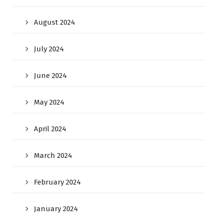
August 2024
July 2024
June 2024
May 2024
April 2024
March 2024
February 2024
January 2024