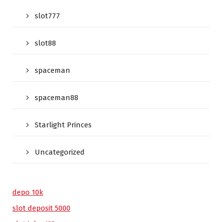
slot777
slot88
spaceman
spaceman88
Starlight Princes
Uncategorized
depo 10k
slot deposit 5000