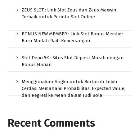
ZEUS SLOT : Link Slot Zeus dan Zeus Maxwin
Terbaik untuk Pecinta Slot Online
BONUS NEW MEMBER : Link Slot Bonus Member
Baru Mudah Raih Kemenangan
Slot Depo 5K : Situs Slot Deposit Murah dengan
Bonus Harian
Menggunakan Angka untuk Bertaruh Lebih
Cerdas: Memahami Probabilitas, Expected Value,
dan Regresi ke Mean dalam Judi Bola
Recent Comments