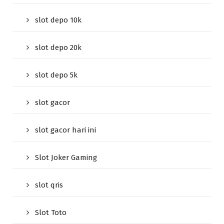
slot depo 10k
slot depo 20k
slot depo 5k
slot gacor
slot gacor hari ini
Slot Joker Gaming
slot qris
Slot Toto