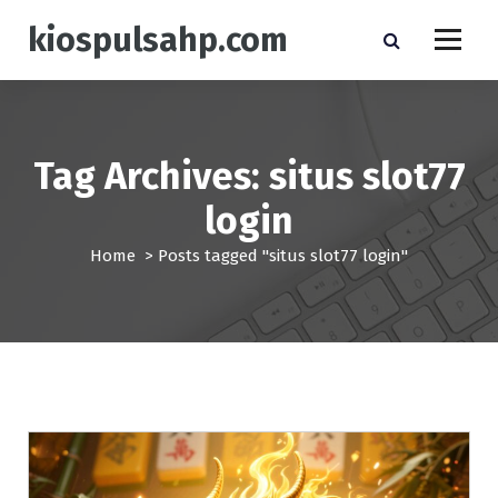
S
kiospulsahp.com
k
i
p
t
o
c
Tag Archives: situs slot77
o
n
login
t
e
Home
>
Posts tagged "situs slot77 login"
n
t