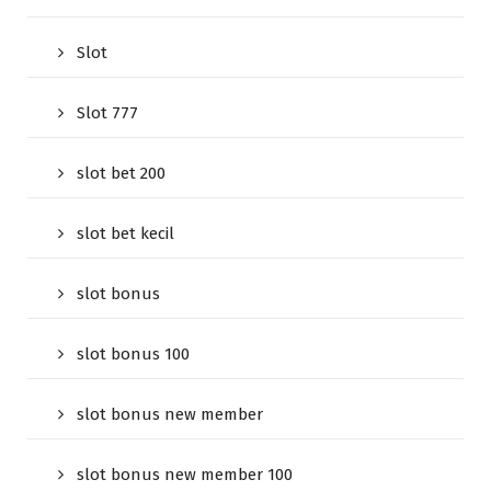
Slot
Slot 777
slot bet 200
slot bet kecil
slot bonus
slot bonus 100
slot bonus new member
slot bonus new member 100