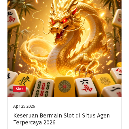
Slot
Apr 25 2026
Keseruan Bermain Slot di Situs Agen
Terpercaya 2026