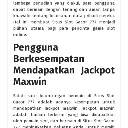
lembaga perjudian yang diakui, para pengguna
dapat bermain dengan tenang dan aman tanpa
khawatir tentang keamanan data pribadi mereka.
Hal ini membuat Situs Slot Gacor 777 menjadi
pilihan utama bagi para pencinta game slot
online.
Pengguna
Berkesempatan
Mendapatkan Jackpot
Maxwin
Salah satu keuntungan bermain di Situs Slot
Gacor 777 adalah adanya kesempatan untuk
mendapatkan jackpot maxwin. Jackpot maxwin
adalah hadiah terbesar yang bisa didapatkan
oleh pemain slot, dan bermain di Situs Slot Gacor
777 meningkatkan peluang Anda untuk meraih