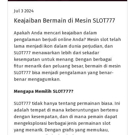
Jul 3 2024
Keajaiban Bermain di Mesin SLOT777
Apakah Anda mencari keajaiban dalam
pengalaman berjudi online Anda? Mesin slot telah
lama menjadi ikon dalam dunia perjudian, dan
SLOT777 menawarkan lebih dari sekadar
kesempatan untuk menang. Dengan berbagai
fitur menarik dan peluang besar, bermain di mesin
SLOT777 bisa menjadi pengalaman yang benar-
benar mengagumkan.
Mengapa Memilih SLOT777?
SLOT777 tidak hanya tentang permainan biasa. Ini
adalah tempat di mana keberuntungan bertemu
dengan kesempatan, dan di mana pemain dapat
mengeksplorasi berbagai jenis permainan slot
yang menarik. Dengan grafis yang memukau,