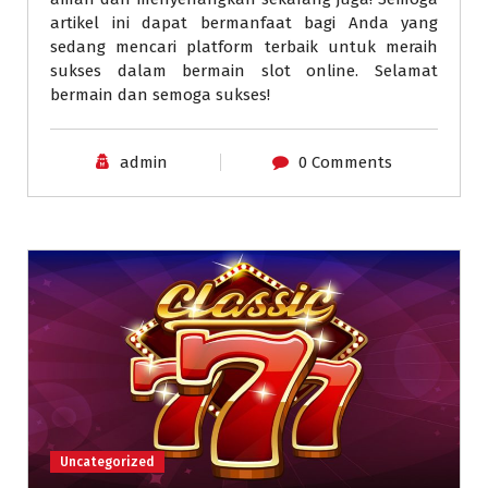
artikel ini dapat bermanfaat bagi Anda yang
sedang mencari platform terbaik untuk meraih
sukses dalam bermain slot online. Selamat
bermain dan semoga sukses!
admin
0 Comments
Uncategorized