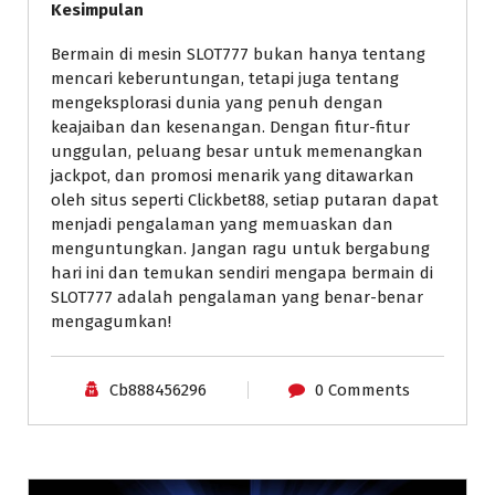
Kesimpulan
Bermain di mesin SLOT777 bukan hanya tentang
mencari keberuntungan, tetapi juga tentang
mengeksplorasi dunia yang penuh dengan
keajaiban dan kesenangan. Dengan fitur-fitur
unggulan, peluang besar untuk memenangkan
jackpot, dan promosi menarik yang ditawarkan
oleh situs seperti Clickbet88, setiap putaran dapat
menjadi pengalaman yang memuaskan dan
menguntungkan. Jangan ragu untuk bergabung
hari ini dan temukan sendiri mengapa bermain di
SLOT777 adalah pengalaman yang benar-benar
mengagumkan!
Cb888456296
0 Comments