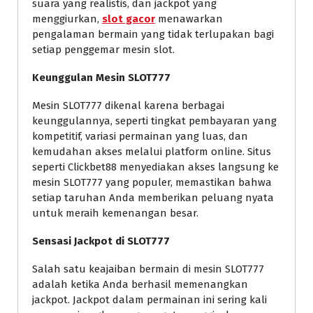
suara yang realistis, dan jackpot yang
menggiurkan,
slot gacor
menawarkan
pengalaman bermain yang tidak terlupakan bagi
setiap penggemar mesin slot.
Keunggulan Mesin SLOT777
Mesin SLOT777 dikenal karena berbagai
keunggulannya, seperti tingkat pembayaran yang
kompetitif, variasi permainan yang luas, dan
kemudahan akses melalui platform online. Situs
seperti Clickbet88 menyediakan akses langsung ke
mesin SLOT777 yang populer, memastikan bahwa
setiap taruhan Anda memberikan peluang nyata
untuk meraih kemenangan besar.
Sensasi Jackpot di SLOT777
Salah satu keajaiban bermain di mesin SLOT777
adalah ketika Anda berhasil memenangkan
jackpot. Jackpot dalam permainan ini sering kali