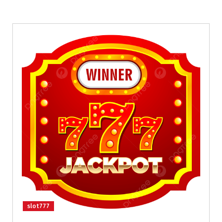
slot777