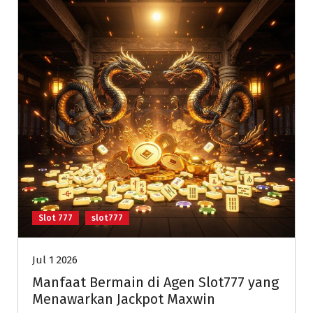
Slot 777
slot777
Jul 1 2026
Manfaat Bermain di Agen Slot777 yang
Menawarkan Jackpot Maxwin