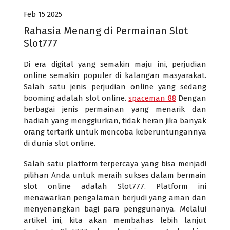
Feb 15 2025
Rahasia Menang di Permainan Slot
Slot777
Di era digital yang semakin maju ini, perjudian
online semakin populer di kalangan masyarakat.
Salah satu jenis perjudian online yang sedang
booming adalah slot online.
spaceman 88
Dengan
berbagai jenis permainan yang menarik dan
hadiah yang menggiurkan, tidak heran jika banyak
orang tertarik untuk mencoba keberuntungannya
di dunia slot online.
Salah satu platform terpercaya yang bisa menjadi
pilihan Anda untuk meraih sukses dalam bermain
slot online adalah Slot777. Platform ini
menawarkan pengalaman berjudi yang aman dan
menyenangkan bagi para penggunanya. Melalui
artikel ini, kita akan membahas lebih lanjut