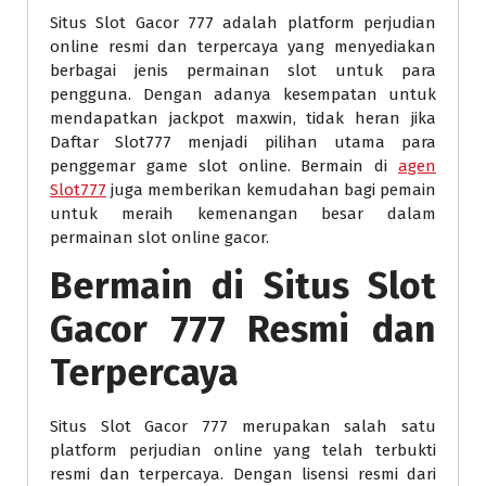
Situs Slot Gacor 777 adalah platform perjudian
online resmi dan terpercaya yang menyediakan
berbagai jenis permainan slot untuk para
pengguna. Dengan adanya kesempatan untuk
mendapatkan jackpot maxwin, tidak heran jika
Daftar Slot777 menjadi pilihan utama para
penggemar game slot online. Bermain di
agen
Slot777
juga memberikan kemudahan bagi pemain
untuk meraih kemenangan besar dalam
permainan slot online gacor.
Bermain di Situs Slot
Gacor 777 Resmi dan
Terpercaya
Situs Slot Gacor 777 merupakan salah satu
platform perjudian online yang telah terbukti
resmi dan terpercaya. Dengan lisensi resmi dari