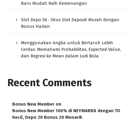
Baru Mudah Raih Kemenangan
Slot Depo 5K : Situs Slot Deposit Murah dengan
Bonus Harian
Menggunakan Angka untuk Bertaruh Lebih
Cerdas: Memahami Probabilitas, Expected Value,
dan Regresi ke Mean dalam Judi Bola
Recent Comments
Bonus New Member
on
Bonus New Member 100% di NEYMAR88 dengan TO
Kecil, Depo 20 Bonus 20 Menarik