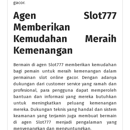
gacor.
Agen Slot777
Memberikan
Kemudahan Meraih
Kemenangan
Bermain di agen Slot777 memberikan kemudahan
bagi pemain untuk meraih kemenangan dalam
permainan slot online gacor. Dengan adanya
dukungan dari customer service yang ramah dan
profesional, para pengguna dapat memperoleh
bantuan dan informasi yang mereka butuhkan
untuk meningkatkan peluang kemenangan
mereka. Dukungan teknis yang handal dan sistem
keamanan yang terjamin juga membuat bermain
di agen Slot777 menjadi pengalaman yang
menyenangkan dan menguntungkan.