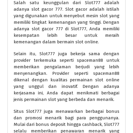
Salah satu keunggulan dari Slot777 adalah
adanya slot gacor 777. Slot gacor adalah istilah
yang digunakan untuk menyebut mesin slot yang
memiliki tingkat kemenangan yang tinggi. Dengan
adanya slot gacor 777 di Slot777, Anda memiliki
kesempatan lebih besar untuk meraih
kemenangan dalam bermain slot online.
Selain itu, Slot777 juga bekerja sama dengan
provider terkemuka seperti spaceman88 untuk
memberikan pengalaman berjudi yang lebih
menyenangkan. Provider seperti spaceman88
dikenal dengan kualitas permainan slot online
yang unggul dan inovatif. Dengan adanya
kerjasama ini, Anda dapat menikmati berbagai
jenis permainan slot yang berbeda dan menarik.
Situs Slot777 juga menawarkan berbagai bonus
dan promosi menarik bagi para penggunanya.
Mulai dari bonus deposit hingga cashback, Slot777
selalu memberikan penawaran menarik yang