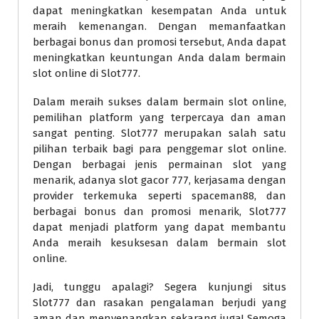
dapat meningkatkan kesempatan Anda untuk
meraih kemenangan. Dengan memanfaatkan
berbagai bonus dan promosi tersebut, Anda dapat
meningkatkan keuntungan Anda dalam bermain
slot online di Slot777.
Dalam meraih sukses dalam bermain slot online,
pemilihan platform yang terpercaya dan aman
sangat penting. Slot777 merupakan salah satu
pilihan terbaik bagi para penggemar slot online.
Dengan berbagai jenis permainan slot yang
menarik, adanya slot gacor 777, kerjasama dengan
provider terkemuka seperti spaceman88, dan
berbagai bonus dan promosi menarik, Slot777
dapat menjadi platform yang dapat membantu
Anda meraih kesuksesan dalam bermain slot
online.
Jadi, tunggu apalagi? Segera kunjungi situs
Slot777 dan rasakan pengalaman berjudi yang
aman dan menyenangkan sekarang juga! Semoga