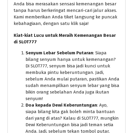
Anda bisa merasakan sensasi kemenangan besar
tanpa harus berkeringat mencari-cari jalur akses.
Kami memberikan Anda tiket langsung ke puncak
kebahagiaan, dengan satu klik saja!
Kiat-kiat Lucu untuk Meraih Kemenangan Besar
di SLOT777
Senyum Lebar Sebelum Putaran
: Siapa
bilang senyum hanya untuk kemenangan?
Di SLOT777, senyum bisa jadi kunci untuk
membuka pintu keberuntungan. Jadi,
sebelum Anda mulai putaran, pastikan Anda
sudah menampilkan senyum lebar yang bisa
bikin orang sebelahan Anda juga ikutan
senyum!
Doa kepada Dewi Keberuntungan
: Ayo,
siapa bilang kita gak boleh minta bantuan
dari yang di atas? Kalau di SLOT777, mungkin
Dewi Keberuntungan bisa jadi teman setia
Anda. Jadi, sebelum tekan tombol putar,