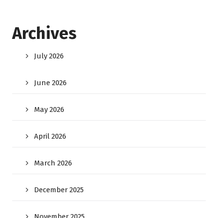
Archives
July 2026
June 2026
May 2026
April 2026
March 2026
December 2025
November 2025