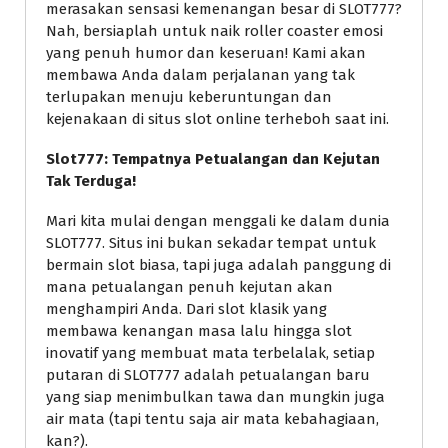
merasakan sensasi kemenangan besar di SLOT777?
Nah, bersiaplah untuk naik roller coaster emosi
yang penuh humor dan keseruan! Kami akan
membawa Anda dalam perjalanan yang tak
terlupakan menuju keberuntungan dan
kejenakaan di situs slot online terheboh saat ini.
Slot777: Tempatnya Petualangan dan Kejutan
Tak Terduga!
Mari kita mulai dengan menggali ke dalam dunia
SLOT777. Situs ini bukan sekadar tempat untuk
bermain slot biasa, tapi juga adalah panggung di
mana petualangan penuh kejutan akan
menghampiri Anda. Dari slot klasik yang
membawa kenangan masa lalu hingga slot
inovatif yang membuat mata terbelalak, setiap
putaran di SLOT777 adalah petualangan baru
yang siap menimbulkan tawa dan mungkin juga
air mata (tapi tentu saja air mata kebahagiaan,
kan?).