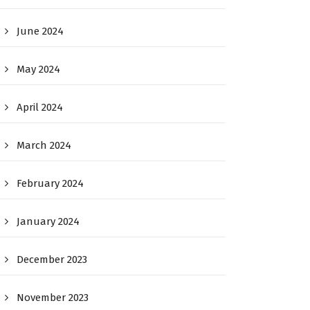
June 2024
May 2024
April 2024
March 2024
February 2024
January 2024
December 2023
November 2023