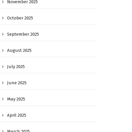
November 2025
October 2025
September 2025
August 2025
July 2025
June 2025
May 2025
April 2025
March 2025