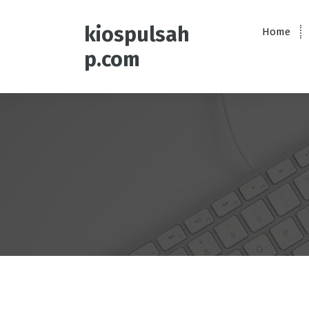
S
k
kiospulsah
Home
i
p
p.com
t
o
c
o
n
t
e
n
t
Uncategorized