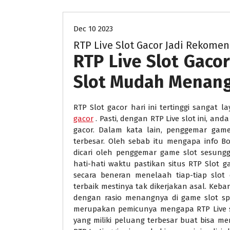
Dec 10 2023
RTP Live Slot Gacor Jadi Rekome
RTP Live Slot Gaco
Slot Mudah Menan
RTP Slot gacor hari ini tertinggi sangat
gacor
. Pasti, dengan RTP Live slot ini, and
gacor. Dalam kata lain, penggemar game
terbesar. Oleh sebab itu mengapa info B
dicari oleh penggemar game slot sesung
hati-hati waktu pastikan situs RTP Slot ga
secara beneran menelaah tiap-tiap slot
terbaik mestinya tak dikerjakan asal. Keba
dengan rasio menangnya di game slot spe
merupakan pemicunya mengapa RTP Live sl
yang miliki peluang terbesar buat bisa m