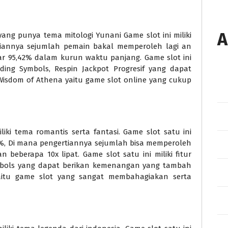
A
ang punya tema mitologi Yunani Game slot ini miliki
rtiannya sejumlah pemain bakal memperoleh lagi an
r 95,42% dalam kurun waktu panjang. Game slot ini
nding Symbols, Respin Jackpot Progresif yang dapat
isdom of Athena yaitu game slot online yang cukup
liki tema romantis serta fantasi. Game slot satu ini
,25%, Di mana pengertiannya sejumlah bisa memperoleh
beberapa 10x lipat. Game slot satu ini miliki fitur
 Symbols yang dapat berikan kemenangan yang tambah
yaitu game slot yang sangat membahagiakan serta