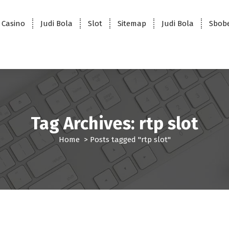
Casino
Judi Bola
Slot
Sitemap
Judi Bola
Sbob
Tag Archives: rtp slot
Home
>
Posts tagged "rtp slot"