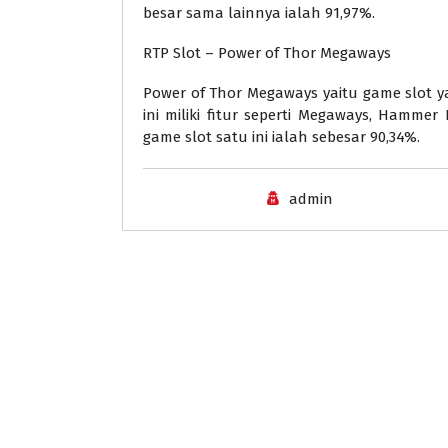
besar sama lainnya ialah 91,97%.
RTP Slot – Power of Thor Megaways
Power of Thor Megaways yaitu game slot y
ini miliki fitur seperti Megaways, Hammer 
game slot satu ini ialah sebesar 90,34%.
admin