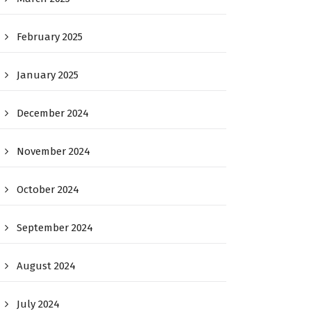
February 2025
January 2025
December 2024
November 2024
October 2024
September 2024
August 2024
July 2024