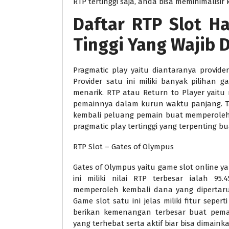
RTP tertinggi saja, anda bisa meminimalisi
Daftar RTP Slot Ha
Tinggi Yang Wajib 
Pragmatic play yaitu diantaranya provider
Provider satu ini miliki banyak pilihan g
menarik. RTP atau Return to Player yaitu
pemainnya dalam kurun waktu panjang. Tam
kembali peluang pemain buat memperoleh ke
pragmatic play tertinggi yang terpenting bu
RTP Slot – Gates of Olympus
Gates of Olympus yaitu game slot online ya
ini miliki nilai RTP terbesar ialah 9
memperoleh kembali dana yang dipertar
Game slot satu ini jelas miliki fitur seper
berikan kemenangan terbesar buat pema
yang terhebat serta aktif biar bisa dimaink