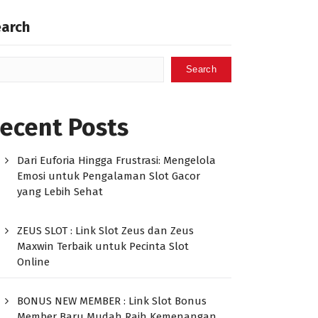
earch
Search
ecent Posts
Dari Euforia Hingga Frustrasi: Mengelola
Emosi untuk Pengalaman Slot Gacor
yang Lebih Sehat
ZEUS SLOT : Link Slot Zeus dan Zeus
Maxwin Terbaik untuk Pecinta Slot
Online
BONUS NEW MEMBER : Link Slot Bonus
Member Baru Mudah Raih Kemenangan