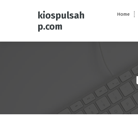
S
k
kiospulsah
Home
i
p
p.com
t
o
c
o
n
t
e
n
t