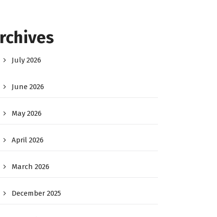
rchives
July 2026
June 2026
May 2026
April 2026
March 2026
December 2025