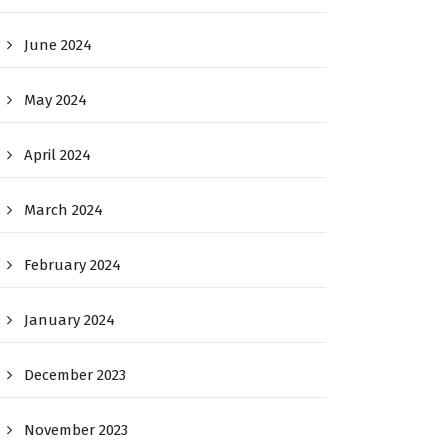
June 2024
May 2024
April 2024
March 2024
February 2024
January 2024
December 2023
November 2023