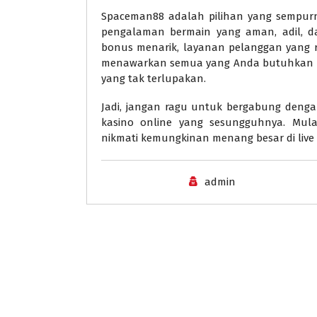
Spaceman88 adalah pilihan yang sempurn
pengalaman bermain yang aman, adil, da
bonus menarik, layanan pelanggan yang 
menawarkan semua yang Anda butuhkan u
yang tak terlupakan.
Jadi, jangan ragu untuk bergabung denga
kasino online yang sesungguhnya. Mula
nikmati kemungkinan menang besar di live
admin