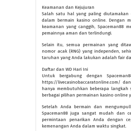
Keamanan dan Kejujuran
Salah satu hal yang paling diutamakan
dalam bermain kasino online. Dengan me
keamanan yang canggih, Spaceman88 me
pemainnya aman dan terlindungi.
Selain itu, semua permainan yang dit
nomor acak (RNG) yang independen, sehi
taruhan yang Anda lakukan adalah fair dan
Daftar dan WD Hari Ini
Untuk bergabung dengan Spaceman88
https://livecasinobaccaratonline.com/ d
hanya membutuhkan beberapa langkah s
berbagai pilihan permainan kasino online
Setelah Anda bermain dan mengumpulk
Spaceman88 juga sangat mudah dan c
permintaan penarikan Anda dengan cep
kemenangan Anda dalam waktu singkat.