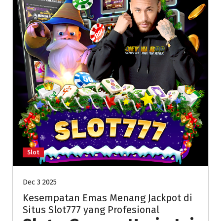
Slot
Dec 3 2025
Kesempatan Emas Menang Jackpot di
Situs Slot777 yang Profesional