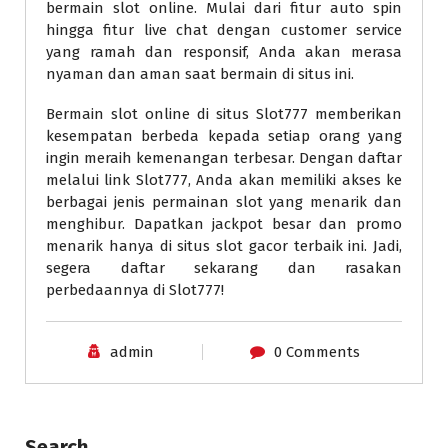
bermain slot online. Mulai dari fitur auto spin
hingga fitur live chat dengan customer service
yang ramah dan responsif, Anda akan merasa
nyaman dan aman saat bermain di situs ini.
Bermain slot online di situs Slot777 memberikan
kesempatan berbeda kepada setiap orang yang
ingin meraih kemenangan terbesar. Dengan daftar
melalui link Slot777, Anda akan memiliki akses ke
berbagai jenis permainan slot yang menarik dan
menghibur. Dapatkan jackpot besar dan promo
menarik hanya di situs slot gacor terbaik ini. Jadi,
segera daftar sekarang dan rasakan
perbedaannya di Slot777!
admin
0 Comments
Search