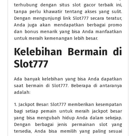
terhubung dengan situs slot gacor terbaik ini,
tanpa perlu khawatir tentang akses yang sulit.
Dengan mengunjungi link Slot777 secara teratur,
Anda juga akan mendapatkan berbagai promo
dan bonus menarik yang bisa Anda manfaatkan
untuk meraih kemenangan lebih besar.
Kelebihan Bermain di
Slot777
Ada banyak kelebihan yang bisa Anda dapatkan
saat bermain di Slot777. Beberapa di antaranya
adalah:
1. Jackpot Besar: Slot777 memberikan kesempatan
bagi setiap pemain untuk meraih jackpot besar
yang bisa mengubah hidup Anda dalam sekejap.
Dengan berbagai jenis permainan slot yang
tersedia, Anda bisa memilih yang paling sesuai