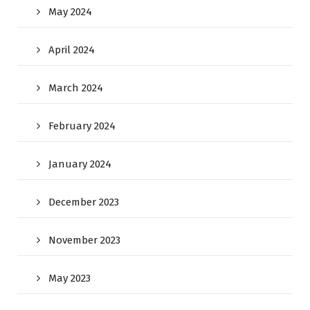
May 2024
April 2024
March 2024
February 2024
January 2024
December 2023
November 2023
May 2023