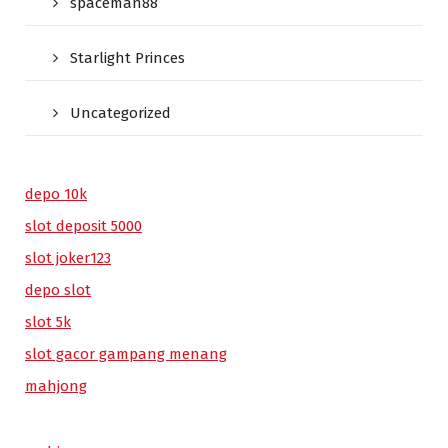
spaceman88
Starlight Princes
Uncategorized
depo 10k
slot deposit 5000
slot joker123
depo slot
slot 5k
slot gacor gampang menang
mahjong