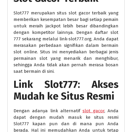
Slot777 merupakan situs slot gacor terbaik yang
memberikan kesempatan besar bagi setiap pemain
untuk meraih jackpot lebih besar dibandingkan
dengan kompetitor lainnya. Dengan daftar slot
777 sekarang melalui link-slot777.org, Anda dapat
merasakan perbedaan signifikan dalam bermain
slot online. Situs ini menyediakan berbagai jenis
permainan slot yang menarik dan menghibur,
sehingga Anda tidak akan pernah merasa bosan
saat bermain di sini.
Link Slot777: Akses
Mudah ke Situs Resmi
Dengan adanya link alternatif
slot gacor
, Anda
dapat dengan mudah masuk ke situs resmi
Slot777 kapan pun dan di mana pun Anda
berada. Hal ini memudahkan Anda untuk tetap