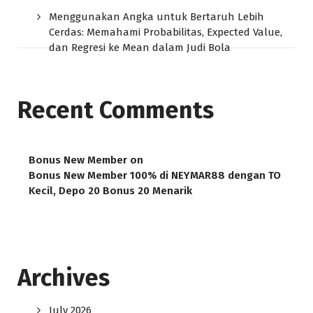
Menggunakan Angka untuk Bertaruh Lebih
Cerdas: Memahami Probabilitas, Expected Value,
dan Regresi ke Mean dalam Judi Bola
Recent Comments
Bonus New Member
on
Bonus New Member 100% di NEYMAR88 dengan TO
Kecil, Depo 20 Bonus 20 Menarik
Archives
July 2026