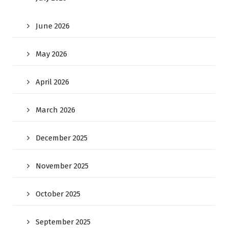
June 2026
May 2026
April 2026
March 2026
December 2025
November 2025
October 2025
September 2025