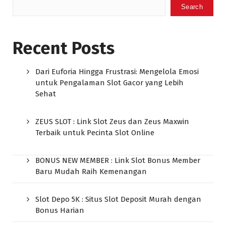
Search
Recent Posts
Dari Euforia Hingga Frustrasi: Mengelola Emosi
untuk Pengalaman Slot Gacor yang Lebih
Sehat
ZEUS SLOT : Link Slot Zeus dan Zeus Maxwin
Terbaik untuk Pecinta Slot Online
BONUS NEW MEMBER : Link Slot Bonus Member
Baru Mudah Raih Kemenangan
Slot Depo 5K : Situs Slot Deposit Murah dengan
Bonus Harian