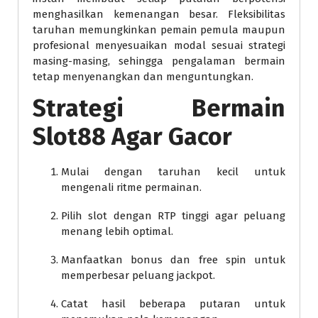
menghasilkan kemenangan besar. Fleksibilitas
taruhan memungkinkan pemain pemula maupun
profesional menyesuaikan modal sesuai strategi
masing-masing, sehingga pengalaman bermain
tetap menyenangkan dan menguntungkan.
Strategi Bermain
Slot88 Agar Gacor
Mulai dengan taruhan kecil untuk
mengenali ritme permainan.
Pilih slot dengan RTP tinggi agar peluang
menang lebih optimal.
Manfaatkan bonus dan free spin untuk
memperbesar peluang jackpot.
Catat hasil beberapa putaran untuk