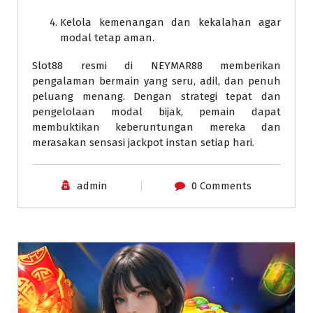
Kelola kemenangan dan kekalahan agar
modal tetap aman.
Slot88 resmi di NEYMAR88 memberikan
pengalaman bermain yang seru, adil, dan penuh
peluang menang. Dengan strategi tepat dan
pengelolaan modal bijak, pemain dapat
membuktikan keberuntungan mereka dan
merasakan sensasi jackpot instan setiap hari.
admin
0 Comments