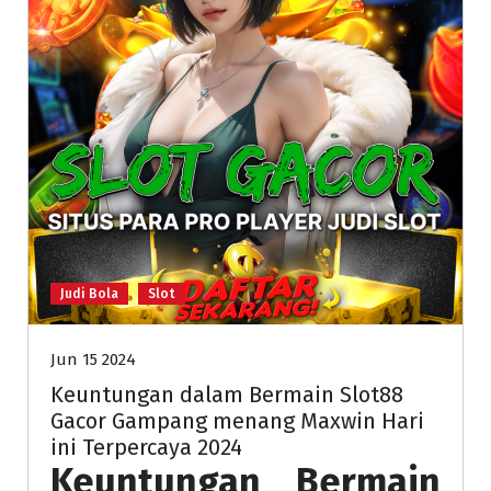
Judi Bola
Slot
Jun 15 2024
Keuntungan dalam Bermain Slot88
Gacor Gampang menang Maxwin Hari
ini Terpercaya 2024
Keuntungan Bermain