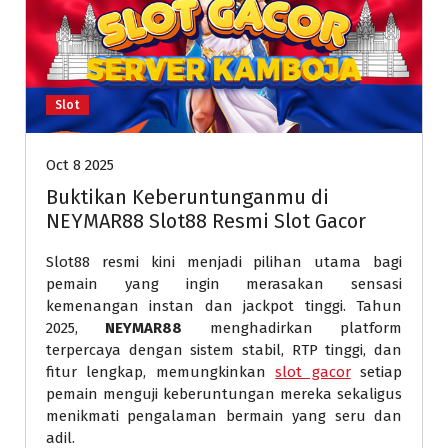
Slot
Oct 8 2025
Buktikan Keberuntunganmu di
NEYMAR88 Slot88 Resmi Slot Gacor
Slot88 resmi kini menjadi pilihan utama bagi
pemain yang ingin merasakan sensasi
kemenangan instan dan jackpot tinggi. Tahun
2025,
NEYMAR88
menghadirkan platform
terpercaya dengan sistem stabil, RTP tinggi, dan
fitur lengkap, memungkinkan
slot gacor
setiap
pemain menguji keberuntungan mereka sekaligus
menikmati pengalaman bermain yang seru dan
adil.