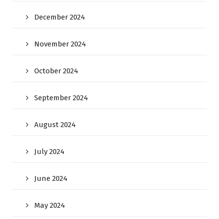
December 2024
November 2024
October 2024
September 2024
August 2024
July 2024
June 2024
May 2024