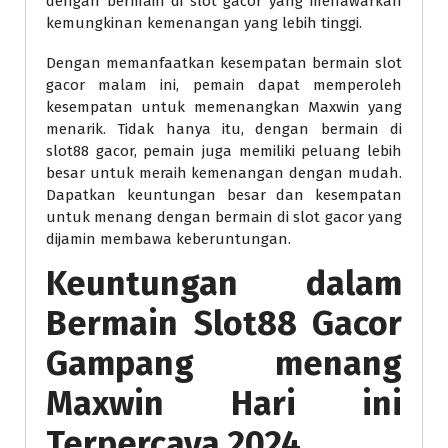
dengan bermain di slot gacor yang menawarkan
kemungkinan kemenangan yang lebih tinggi.
Dengan memanfaatkan kesempatan bermain slot
gacor malam ini, pemain dapat memperoleh
kesempatan untuk memenangkan Maxwin yang
menarik. Tidak hanya itu, dengan bermain di
slot88 gacor, pemain juga memiliki peluang lebih
besar untuk meraih kemenangan dengan mudah.
Dapatkan keuntungan besar dan kesempatan
untuk menang dengan bermain di slot gacor yang
dijamin membawa keberuntungan.
Keuntungan dalam
Bermain Slot88 Gacor
Gampang menang
Maxwin Hari ini
Terpercaya 2024