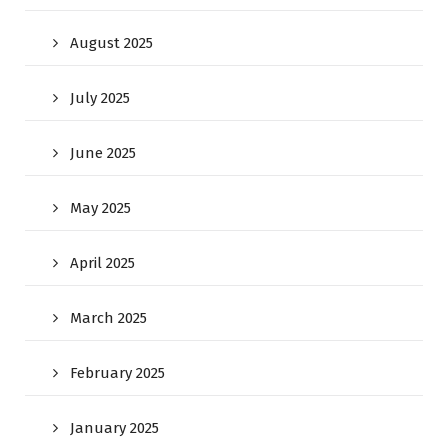
August 2025
July 2025
June 2025
May 2025
April 2025
March 2025
February 2025
January 2025