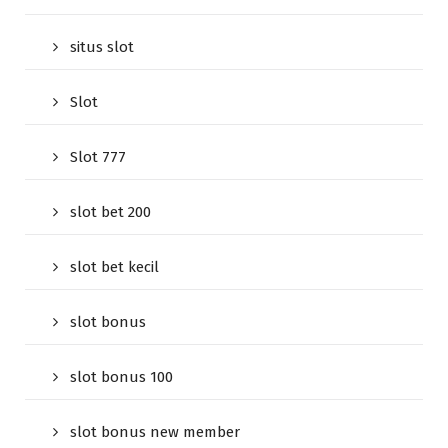
situs slot
Slot
Slot 777
slot bet 200
slot bet kecil
slot bonus
slot bonus 100
slot bonus new member