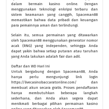
dalam bermain kasino online. Dengan
menggunakan teknologi enkripsi terbaru dan
sistem keamanan yang canggih, Spaceman88
memastikan bahwa data pribadi dan keuangan
para pemainnya aman dan terlindungi.
Selain itu, semua permainan yang ditawarkan
oleh Spaceman88 menggunakan generator nomor
acak (RNG) yang independen, sehingga Anda
dapat yakin bahwa setiap putaran atau taruhan
yang Anda lakukan adalah fair dan adil.
Daftar dan WD Hari Ini
Untuk bergabung dengan Spaceman88, Anda
hanya perlu mengunjungi link login
https://livecasinobaccaratonline.com/ dan
membuat akun secara gratis. Proses pendaftaran
hanya membutuhkan beberapa langkah
sederhana, dan Anda akan segera dapat
menikmati berbagai pilihan permainan kasino