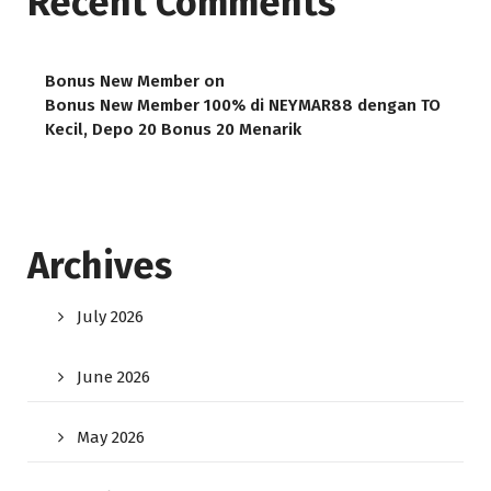
Recent Comments
Bonus New Member
on
Bonus New Member 100% di NEYMAR88 dengan TO
Kecil, Depo 20 Bonus 20 Menarik
Archives
July 2026
June 2026
May 2026