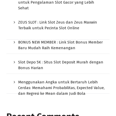
untuk Pengalaman Slot Gacor yang Lebih
Sehat
ZEUS SLOT : Link Slot Zeus dan Zeus Maxwin
Terbaik untuk Pecinta Slot Online
BONUS NEW MEMBER : Link Slot Bonus Member
Baru Mudah Raih Kemenangan
Slot Depo 5K : Situs Slot Deposit Murah dengan
Bonus Harian
Menggunakan Angka untuk Bertaruh Lebih
Cerdas: Memahami Probabilitas, Expected Value,
dan Regresi ke Mean dalam Judi Bola