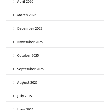
April 2026
March 2026
December 2025
November 2025
October 2025
September 2025
August 2025
July 2025
June 2025