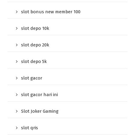
slot bonus new member 100
slot depo 10k
slot depo 20k
slot depo 5k
slot gacor
slot gacor hari ini
Slot Joker Gaming
slot qris